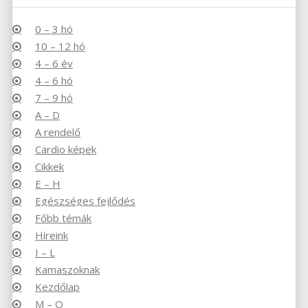
0 – 3 hó
10 – 12 hó
4 – 6 év
4 – 6 hó
7 – 9 hó
A – D
A rendelő
Cardio képek
Cikkek
E – H
Egészséges fejlődés
Főbb témák
Híreink
I – L
Kamaszoknak
Kezdőlap
M – O