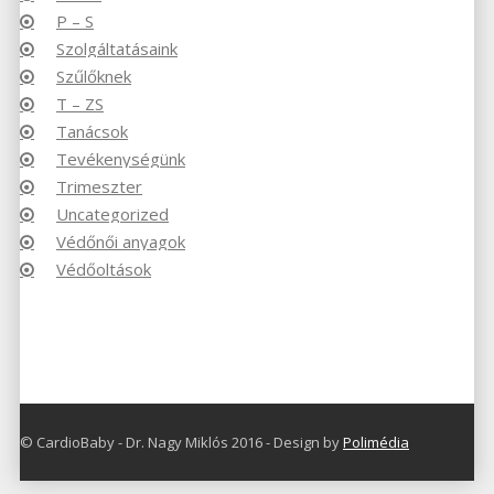
P – S
Szolgáltatásaink
Szűlőknek
T – ZS
Tanácsok
Tevékenységünk
Trimeszter
Uncategorized
Védőnői anyagok
Védőoltások
© CardioBaby - Dr. Nagy Miklós 2016 - Design by
Polimédia