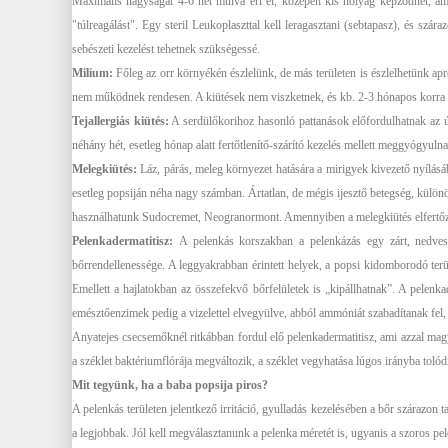
Maximális nagyságát 4-6 hét múlva éri el, középen kis hólyag képződhet, am
"túlreagálást". Egy steril Leukoplaszttal kell leragasztani (sebtapasz), és 
sebészeti kezelést tehetnek szükségessé.
Milium:
Főleg az orr környékén észlelünk, de más területen is észlelhetünk ap
nem működnek rendesen. A kiütések nem viszketnek, és kb. 2-3 hónapos korra e
Tejallergiás kiütés:
A serdülőkorihoz hasonló pattanások előfordulhatnak az ú
néhány hét, esetleg hónap alatt fertőtlenítő-szárító kezelés mellett meggyógyul
Melegkiütés:
Láz, párás, meleg környezet hatására a mirigyek kivezető nyílás
esetleg popsiján néha nagy számban. Ártatlan, de mégis ijesztő betegség, külön
használhatunk Sudocremet, Neogranormont. Amennyiben a melegkiütés elfertőződ
Pelenkadermatitisz:
A pelenkás korszakban a pelenkázás egy zárt, nedves
bőrrendellenessége. A leggyakrabban érintett helyek, a popsi kidomborodó terü
Emellett a hajlatokban az összefekvő bőrfelületek is „kipállhatnak”. A pelenkad
emésztőenzimek pedig a vizelettel elvegyülve, abból ammóniát szabadítanak fel, a
Anyatejes csecsemőknél ritkábban fordul elő pelenkadermatitisz, ami azzal magy
a széklet baktériumflórája megváltozik, a széklet vegyhatása lúgos irányba tolód
Mit tegyünk, ha a baba popsija piros?
A pelenkás területen jelentkező irritáció, gyulladás kezelésében a bőr szárazon 
a legjobbak. Jól kell megválasztanunk a pelenka méretét is, ugyanis a szoros pelen