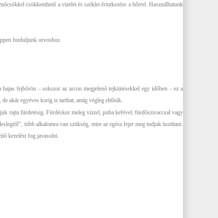
enőcsökkel csökkenthető a vizelet és széklet érintkezése a bőrrel. Használhatunk
képpen forduljunk orvoshoz.
 a hajas fejbőrön – sokszor az arcon megjelenő tejkiütésekkel egy időben – ez a
 de akár egyéves korig is tarthat, amíg végleg eltűnik.
yjuk rajta fürdetésig. Fürdéskor meleg vízzel, puha kefével, fürdőszivaccsal vagy
eslegtől"; több alkalomra van szükség, mire az egész fejet meg tudjuk tisztítani.
ő kezelést fog javasolni.