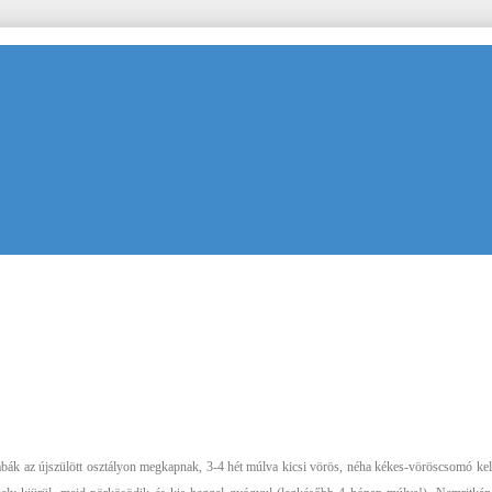
bák az újszülött osztályon megkapnak, 3-4 hét múlva kicsi vörös, néha kékes-vöröscsomó kelet