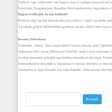
Vizelet és/ vagy széklet ürítés után langyos vízzel és semleges lemosóval kell 
Sudocremet, Neogranormont, Bepanthen, Babé popsikenőcsöt, hagyományos va
Hogyan kezelhetjük, ha már kialakult?
Ha három-négy nap alatt láthatóan nem javul a helyzet – vagyis a gyulladás tart
A gyulladás gyakran felülfertőződhet gombával, ilyenkor oldalról nézve kissé cs
Koszmó (Seborrhoea)
Ártalmatlan, a túlzott, zsíros korpásodáshoz hasonló jelenség, amely leginkább
sárgásbarna színű, vastag, pikkelyszerű felrakódás, amely a rossz vérkeringés mia
Az elhalt hámsejteket próbáljuk meg kíméletes dörzsöléssel eltávolítani. Fürdeté
frottírtörölközővel dörzsöljük át, fokozatosan és finoman eltávolítva az elhalt 
Amennyiben az olajos dörzsölés nem volna elegendő, a Babe koszmó elleni hajsa
Keresés: