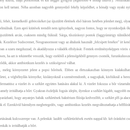
ely kiürül, majd pörkösödik és kis heggel gyógyul (legkésőbb 4 hónap múlva!). Nemritkán el
szárazon kell tartani. Néha azonban nagyobb gennyedző fekély képződhet, a hónalji vagy nyak
ró, fehér, kiemelkedő göböcskéket (az újszülött életének első három hetében jelenhet meg), oly
lmúlnak. Ezen apró kiütések teendőt nem igényelnek, nagyon fontos, hogy ne nyomkodjuk őket
jszülöttek arcán, csaknem mindig fiúknál. Sárga, tűszúrásnyi pontok (faggyúmirigy túlműködés
nak. Kezelésre Sudocremet, Neogranormont vagy az általunk használt „felcsípett fenékre” írt ken
ában a szaru megduzzad, és akadályozza a váladék elfolyását. Fentiek eredményeképpen vörös 
ösen, ha azt is tekintetbe vesszük, hogy ezekből a jelenségekből gennyes csomók, furunkulusszer
ik, akkor antibiotikum kezelés is szükségessé válhat.
, meleg környezetet jelent a popsi bőrének. Ebben az életszakaszban könnyen kialakulhat
letei, a végbélnyílás környéke, kislányoknál a szeméremdomb, a nagyajkak, kisfiúknál a hereza
ermatitisz a vizelet és a széklet együttes hatására alakul ki. A vizelet fokozza a bőr víztartal
mely irritálhatja a bőrt. Gyakran észleljük fogzás idején, ilyenkor a széklet hígabb, nagyobb m
arázható, hogy anyatejes babák székletének baktérium flórája kedvezőbb, a széklet pH-ja alac
ik el. Ezenkívül bármilyen megbetegedés, vagy antibiotikus kezelés megváltoztathatja a bélflórát
tartásának kulcsszerepe van. A pelenkát. lazább székletürítések esetén nappal kb. két óránként c
kák is irritálhatják a bőrt.