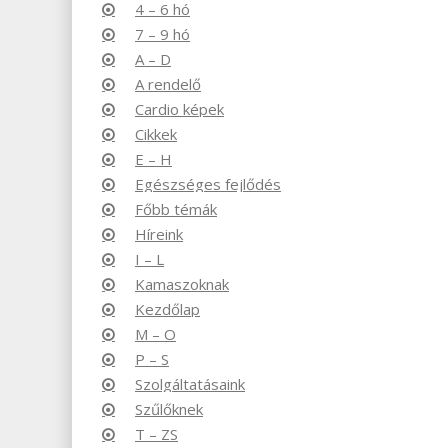
4 – 6 hó
7 – 9 hó
A – D
A rendelő
Cardio képek
Cikkek
E – H
Egészséges fejlődés
Főbb témák
Híreink
I – L
Kamaszoknak
Kezdőlap
M – O
P – S
Szolgáltatásaink
Szűlőknek
T – ZS