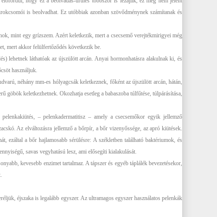
őfordul, hogy ez a beolvadás-ürülés többször is lezajlik, ez még nem jelent
i nyirokcsomói is beolvadhat. Ez utóbbiak azonban szövődménynek számítanak és
anok, mint egy grízszem. Azért keletkezik, mert a csecsemő verejtékmirigyei még
, mert akkor felülfertőződés következik be.
) lehetnek láthatóak az újszülött arcán. Anyai hormonhatásra alakulnak ki, és
őcsöt használjuk.
udvarú, néhány mm-es hólyagcsák keletkeznek, főként az újszülött arcán, hátán,
ű göbök keletkezhetnek. Okozhatja esetleg a babaszoba túlfűtése, túlpárásítása,
 pelenkakiütés, – pelenkadermatitisz – amely a csecsemőkor egyik jellemző
cskó. Az elváltozásra jellemző a bőrpír, a bőr vizenyőssége, az apró kiütések.
mát, ezáltal a bőr hajlamosabb sérülésre: A székletben található baktériumok, és
ennyiségű, savas vegyhatású lesz, ami elősegíti kialakulását.
sonyabb, kevesebb enzimet tartalmaz. A tápszer és egyéb táplálék bevezetésekor,
.
seréljük, éjszaka is legalább egyszer. Az ultramagos egyszer használatos pelenkák