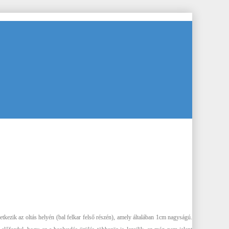
kezik az oltás helyén (bal felkar felső részén), amely általában 1cm nagyságú.