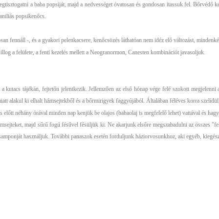
megtisztogatni a baba popsiját, majd a nedvességet óvatosan és gondosan itassuk fel. Bőrvédő k
niliás popsikenőcs.
ósan fennáll -, és a gyakori pelenkacsere, kenőcsözés láthatóan nem idéz elő változást, minden
illog a felülete, a fenti kezelés mellett a Neogranormon, Canesten kombinációt javasoljuk.
 a kutacs tájékán, fejtetőn jelentkezik. Jellemzően az első hónap vége felé szokott megjelenni
tt alakul ki elhalt hámsejtekből és a bőrmirigyek faggyújából. Általában féléves korra szelídül,
s előtt néhány órával minden nap kenjük be olajos (babaolaj is megfelelő lehet) vattával és hag
hámsejteket, majd sűrű fogú fésűvel fésüljük ki. Ne akarjunk elsőre megszabadulni az összes "fel
mponját használjuk. További panaszok esetén forduljunk háziorvosunkhoz, aki egyéb, kiegészít