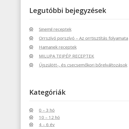
Legutóbbi bejegyzések
Sinemil receptek
Orrszívó porszívó – Az orrtisztítás folyamata
Hamanek receptek
MILUPA TEJPÉP RECEPTEK
Újszülött-, és csecsemőkori bőrelváltozások
Kategóriák
0 – 3 hó
10 – 12 hó
4 – 6 év