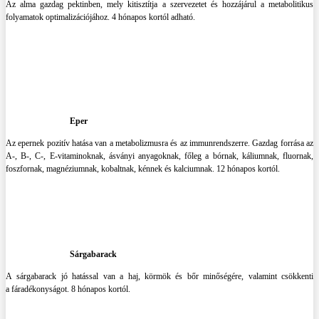
Az alma gazdag pektinben, mely kitisztítja a szervezetet és hozzájárul a metabolitikus
folyamatok optimalizációjához. 4 hónapos kortól adható.
Eper
Az epernek pozitív hatása van a metabolizmusra és az immunrendszerre. Gazdag forrása az
A-, B-, C-, E-vitaminoknak, ásványi anyagoknak, főleg a bórnak, káliumnak, fluornak,
foszfornak, magnéziumnak, kobaltnak, kénnek és kalciumnak. 12 hónapos kortól.
Sárgabarack
A sárgabarack jó hatással van a haj, körmök és bőr minőségére, valamint csökkenti
a fáradékonyságot. 8 hónapos kortól.