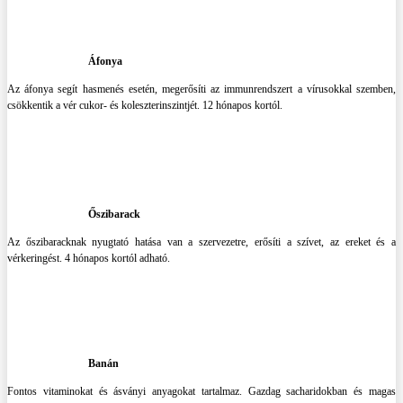
Áfonya
Az áfonya segít hasmenés esetén, megerősíti az immunrendszert a vírusokkal szemben,
csökkentik a vér cukor- és koleszterinszintjét. 12 hónapos kortól.
Őszibarack
Az őszibaracknak nyugtató hatása van a szervezetre, erősíti a szívet, az ereket és a
vérkeringést. 4 hónapos kortól adható.
Banán
Fontos vitaminokat és ásványi anyagokat tartalmaz. Gazdag sacharidokban és magas