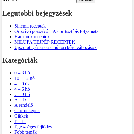
Legutóbbi bejegyzések
Sinemil receptek
Orrszívó porszívó – Az orrtisztítás folyamata
Hamanek receptek
MILUPA TEJPÉP RECEPTEK
Újszülött-, és csecsemőkori bőrelváltozások
Kategóriák
0 – 3 hó
10 – 12 hó
4 – 6 év
4 – 6 hó
7 – 9 hó
A – D
A rendelő
Cardio képek
Cikkek
E – H
Egészséges fejlődés
Főbb témák