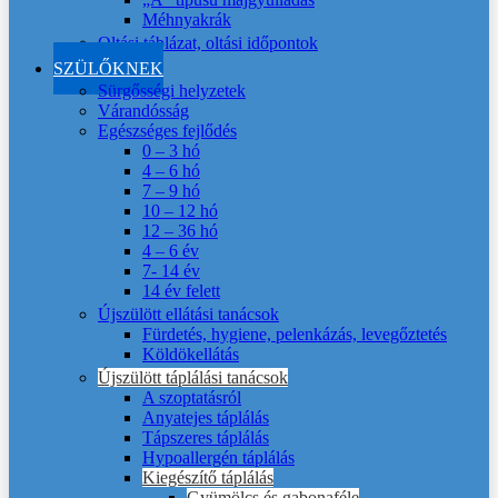
Méhnyakrák
Oltási táblázat, oltási időpontok
SZÜLŐKNEK
Sürgősségi helyzetek
Várandósság
Egészséges fejlődés
0 – 3 hó
4 – 6 hó
7 – 9 hó
10 – 12 hó
12 – 36 hó
4 – 6 év
7- 14 év
14 év felett
Újszülött ellátási tanácsok
Fürdetés, hygiene, pelenkázás, levegőztetés
Köldökellátás
Újszülött táplálási tanácsok
A szoptatásról
Anyatejes táplálás
Tápszeres táplálás
Hypoallergén táplálás
Kiegészítő táplálás
Gyümölcs és gabonaféle