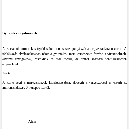
Gyümölcs és gabonaféle
A csecsemő harmonikus fejlődésében fontos szerepet játszik a kiegyensúlyozott étrend. A
táplálkozás elválaszthatatlan része a gyümölcs, mert természetes forrása a vitaminoknak,
ásványi anyagoknak, rostoknak és más fontos, az ember számára nélkülözhetetlen
anyagoknak.
Körte
A körte segít a méreganyagok kiválasztásában, elősegíti a vérképződést és erősíti az
immunrendszert. 6 hónapos kortól.
Alma