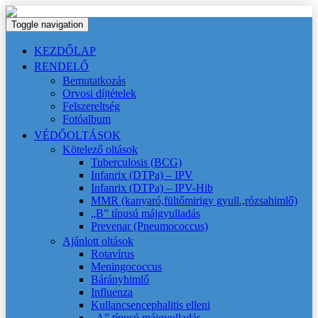
Toggle navigation
KEZDŐLAP
RENDELŐ
Bemutatkozás
Orvosi díjtételek
Felszereltség
Fotóalbum
VÉDŐOLTÁSOK
Kötelező oltások
Tuberculosis (BCG)
Infanrix (DTPa) – IPV
Infanrix (DTPa) – IPV-Hib
MMR (kanyaró,fültőmirigy gyull.,rózsahimlő)
„B” típusú májgyulladás
Prevenar (Pneumococcus)
Ajánlott oltások
Rotavírus
Meningococcus
Bárányhimlő
Influenza
Kullancsencephalitis elleni
„A” típusú májgyulladás