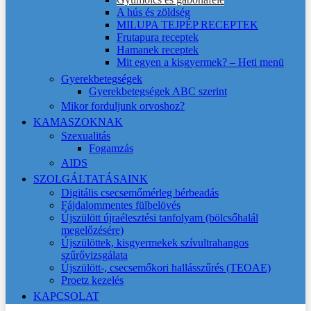
A hús és zöldség
MILUPA TEJPÉP RECEPTEK
Frutapura receptek
Hamanek receptek
Mit egyen a kisgyermek? – Heti menü
Gyerekbetegségek
Gyerekbetegségek ABC szerint
Mikor forduljunk orvoshoz?
KAMASZOKNAK
Szexualitás
Fogamzás
AIDS
SZOLGÁLTATÁSAINK
Digitális csecsemőmérleg bérbeadás
Fájdalommentes fülbelövés
Újszülött újraélesztési tanfolyam (bölcsőhalál
megelőzésére)
Újszülöttek, kisgyermekek szívultrahangos
szűrővizsgálata
Újszülött-, csecsemőkori hallásszűrés (TEOAE)
Proetz kezelés
KAPCSOLAT