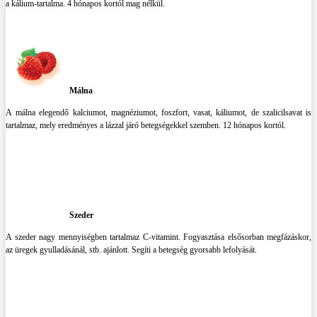
a kálium-tartalma. 4 hónapos kortól mag nélkül.
Málna
A málna elegendő kalciumot, magnéziumot, foszfort, vasat, káliumot, de szalicilsavat is
tartalmaz, mely eredményes a lázzal járó betegségekkel szemben. 12 hónapos kortól.
Szeder
A szeder nagy mennyiségben tartalmaz C-vitamint. Fogyasztása elsősorban megfázáskor,
az üregek gyulladásánál, stb. ajánlott. Segíti a betegség gyorsabb lefolyását.