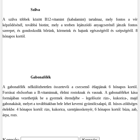
Szilva
A szilva többek között B12-vitamint (kabalamint) tartalmaz, mely fontos a vér
képződésénél, továbbá biotint, mely a testben lejátszódó anyagcserénél játszik fontos
szerepet, és gondoskodik bőrünk, körmeink és hajunk egészségéről és szépségéről. 8
hónapos kortól.
Gabonafélék
A gabonafélék nélkülözhetetlen összetevői a csecsemő étlapjának 6 hónapos kortól.
Forrásai elsősorban a B-vitaminnak, élelmi rostoknak és vasnak. A gabonaféléket kása
formájában vezethetjük be a gyermek étrendjébe – legelőször rizs-, kukorica-, majd
gabonakását, melyet a továbbiakban bele lehet keverni gyümölcsalapú, ill. húsos-zöldséges
ételekbe. 4 hónapos kortól: rizs, kukorica, szentjánoskenyér, 6 hónapos kortól: búza, zab,
árpa, rozs.
Keresés: