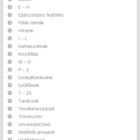
E – H
Egészséges fejlődés
Főbb témák
Híreink
I – L
Kamaszoknak
Kezdőlap
M – O
P – S
Szolgáltatásaink
Szűlőknek
T – ZS
Tanácsok
Tevékenységünk
Trimeszter
Uncategorized
Védőnői anyagok
Védőoltások