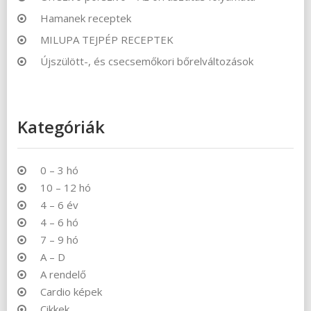
Hamanek receptek
MILUPA TEJPÉP RECEPTEK
Újszülött-, és csecsemőkori bőrelváltozások
Kategóriák
0 – 3 hó
10 – 12 hó
4 – 6 év
4 – 6 hó
7 – 9 hó
A – D
A rendelő
Cardio képek
Cikkek