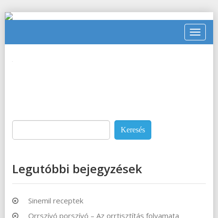
Toggle
navigat
Keresés:
Legutóbbi bejegyzések
Sinemil receptek
Orrszívó porszívó – Az orrtisztítás folyamata