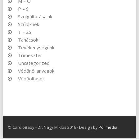
M – O
P – S
Szolgáltatásaink
Szűlőknek
T – ZS
Tanácsok
Tevékenységünk
Trimeszter
Uncategorized
Védőnői anyagok
Védőoltások
© CardioBaby - Dr. Nagy Miklós 2016 - Design by
Polimédia