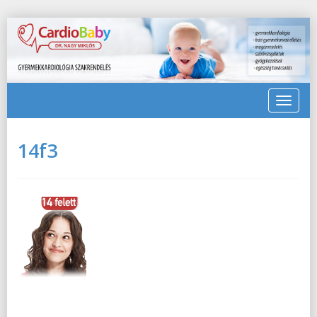
Toggle
navigat
14f3