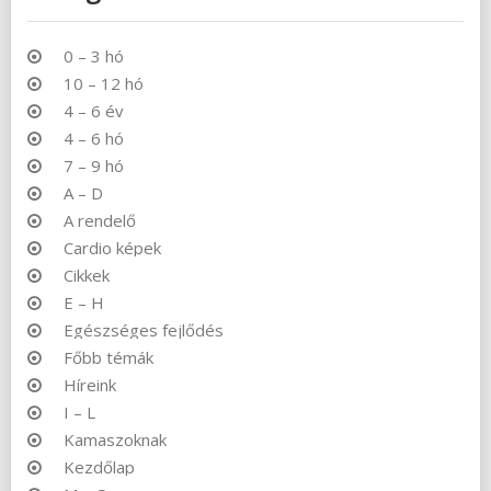
0 – 3 hó
10 – 12 hó
4 – 6 év
4 – 6 hó
7 – 9 hó
A – D
A rendelő
Cardio képek
Cikkek
E – H
Egészséges fejlődés
Főbb témák
Híreink
I – L
Kamaszoknak
Kezdőlap