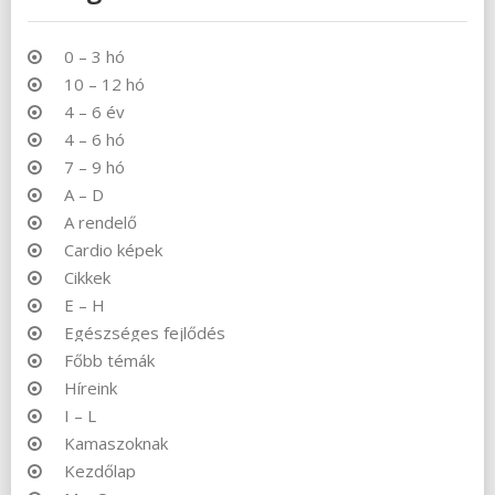
0 – 3 hó
10 – 12 hó
4 – 6 év
4 – 6 hó
7 – 9 hó
A – D
A rendelő
Cardio képek
Cikkek
E – H
Egészséges fejlődés
Főbb témák
Híreink
I – L
Kamaszoknak
Kezdőlap