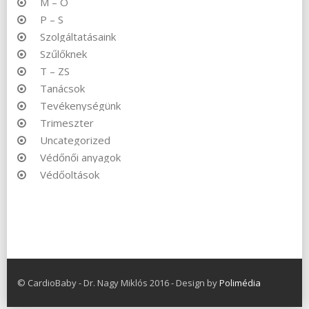
M – O
P – S
Szolgáltatásaink
Szűlőknek
T – ZS
Tanácsok
Tevékenységünk
Trimeszter
Uncategorized
Védőnői anyagok
Védőoltások
© CardioBaby - Dr. Nagy Miklós 2016 - Design by
Polimédia