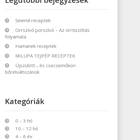
Sinemil receptek
Orrszívó porszívó – Az orrtisztítás
folyamata
Hamanek receptek
MILUPA TEJPÉP RECEPTEK
Újszülött-, és csecsemőkori
bőrelváltozások
Kategóriák
0 – 3 hó
10 – 12 hó
4 – 6 év