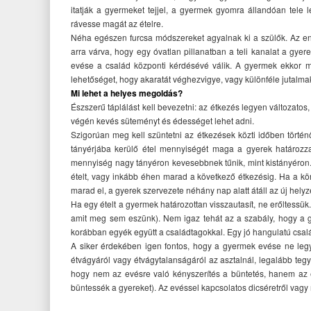
itatják a gyermeket tejjel, a gyermek gyomra állandóan tele
rávesse magát az ételre.
Néha egészen furcsa módszereket agyalnak ki a szülők. Az enn
arra várva, hogy egy óvatlan pillanatban a teli kanalat a gye
evése a család központi kérdésévé válik. A gyermek ekkor má
lehetőséget, hogy akaratát véghezvigye, vagy különféle jutalmak
Mi lehet a helyes megoldás?
Észszerű táplálást kell bevezetni: az étkezés legyen változatos
végén kevés süteményt és édességet lehet adni.
Szigorúan meg kell szüntetni az étkezések közti időben törté
tányérjába kerülő étel mennyiségét maga a gyerek határozza 
mennyiség nagy tányéron kevesebbnek tűnik, mint kistányéron.
ételt, vagy inkább éhen marad a következő étkezésig. Ha a kö
marad el, a gyerek szervezete néhány nap alatt átáll az új helyz
Ha egy ételt a gyermek határozottan visszautasít, ne erőltessü
amit meg sem eszünk). Nem igaz tehát az a szabály, hogy a g
korábban egyék együtt a családtagokkal. Egy jó hangulatú család
A siker érdekében igen fontos, hogy a gyermek evése ne leg
étvágyáról vagy étvágytalanságáról az asztalnál, legalább te
hogy nem az evésre való kényszerítés a büntetés, hanem az é
büntessék a gyereket). Az evéssel kapcsolatos dicséretről vagy