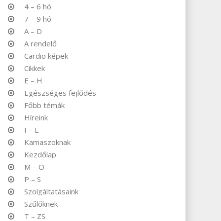
4 – 6 hó
7 – 9 hó
A – D
A rendelő
Cardio képek
Cikkek
E – H
Egészséges fejlődés
Főbb témák
Híreink
I – L
Kamaszoknak
Kezdőlap
M – O
P – S
Szolgáltatásaink
Szűlőknek
T – ZS