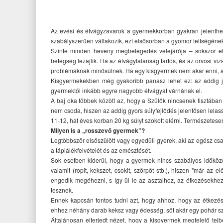
Az evési és étvágyzavarok a gyermekkorban gyakran jelenthe
szabályszerűen váltakozik, ezt elsősorban a gyomor teltségéne
Szinte minden heveny megbetegedés velejárója – sokszor el
betegség lezajlik. Ha az étvágytalanság tartós, és az orvosi v
problémáknak minősülnek. Ha egy kisgyermek nem akar enni, a
Kisgyermekekben még gyakoribb panasz lehet ez: az addig j
gyermektől inkább egyre nagyobb étvágyat várnának el.
A baj oka többek között az, hogy a Szülők nincsenek tisztába
nem csoda, hiszen az addig gyors súlyfejlődés jelentősen lela
11-12, hat éves korban 20 kg súlyt szokott elérni. Természetese
Milyen is a „rosszevő gyermek”?
Legtöbbször elsőszülött vagy egyedüli gyerek, aki az egész csa
a táplálékfelvételét és az emésztését.
Sok esetben kiderül, hogy a gyermek nincs szabályos időközö
valamit (ropit, kekszet, csokit, szörpöt stb.), hiszen "már az
engedik megéhezni, s így ül le az asztalhoz, az étkezésekhez
tesznek.
Ennek kapcsán fontos tudni azt, hogy ahhoz, hogy az étkezés
ehhez néhány darab keksz vagy édesség, sőt akár egy pohár sz
Általánosan elterjedt nézet, hogy a kisgyermek megfelelő tej