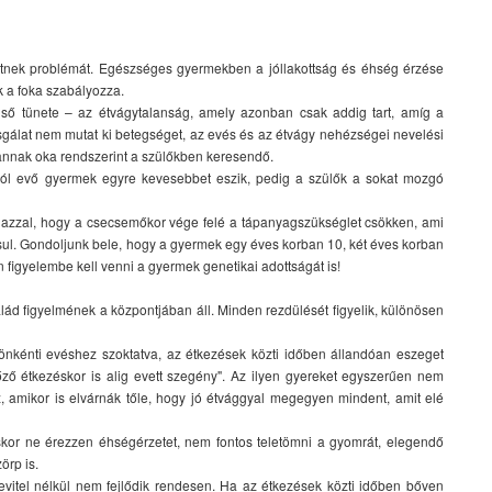
tnek problémát. Egészséges gyermekben a jóllakottság és éhség érzése
k a foka szabályozza.
ső tünete – az étvágytalanság, amely azonban csak addig tart, amíg a
izsgálat nem mutat ki betegséget, az evés és az étvágy nehézségei nevelési
nnak oka rendszerint a szülőkben keresendő.
ól evő gyermek egyre kevesebbet eszik, pedig a szülők a sokat mozgó
n azzal, hogy a csecsemőkor vége felé a tápanyagszükséglet csökken, ami
ssul. Gondoljunk bele, hogy a gyermek egy éves korban 10, két éves korban
n figyelembe kell venni a gyermek genetikai adottságát is!
lád figyelmének a központjában áll. Minden rezdülését figyelik, különösen
nkénti evéshez szoktatva, az étkezések közti időben állandóan eszeget
 előző étkezéskor is alig evett szegény". Az ilyen gyereket egyszerűen nem
, amikor is elvárnák tőle, hogy jó étvággyal megegyen mindent, amit elé
kor ne érezzen éhségérzetet, nem fontos teletömni a gyomrát, elegendő
örp is.
bevitel nélkül nem fejlődik rendesen. Ha az étkezések közti időben bőven