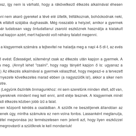
 lesz, így nem is várható, hogy a rákövetkező étkezés alkalmával éhesen
i nem akaró gyereket a tévé elé ültetik, tréfálkoznak, bohóckodnak neki,
rek eltátott szájába dughassák. Még rosszabb a helyzet, amikor a gyermek
r tudatosan vagy öntudatlanul zsaroló eszköznek használja a kialakult
at kapjon azért, mert hajlandó volt néhány falatot megenni.
, a kisgyermek számára a tejbevitel ne haladja meg a napi 4-5 dl-t, az evés
nő evést. Édességet, süteményt csak az étkezés után kapjon a gyermek. A
meg. (Annyit lehet "csalni", hogy nagy tányért kapjon ő is: ugyanaz a
) Az étkezés alkalmával a gyermek választhat, hogy megeszi-e a tervezett
rnyezete következetes marad ebben (a nagyszülők is!), akkor a siker nem
etre.
k. (Legyünk őszinték önmagunkhoz: mi sem szeretünk minden ételt, sőt van,
yereknek mindent meg kell enni, amit eléje tesznek. A kisgyermek minél
i étkezés közben jobb ízű a falat.
yen központi kérdés a családban. A szülők ne beszéljenek állandóan az
gyenek úgy, mintha számukra ez nem volna fontos. Lassanként megtanulja,
tel megvonása (ez természetesen nem jelenti azt, hogy ilyen eszközzel
 megrovásról a szülőknek le kell mondaniuk!