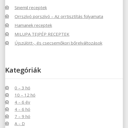
Sinemil receptek
Orrszívó porszívó – Az orrtisztítás folyamata
Hamanek receptek
MILUPA TEJPÉP RECEPTEK
Újszülött-, és csecsemőkori bőrelváltozások
Kategóriák
0 – 3 hó
10 – 12 hó
4 – 6 év
4 – 6 hó
7 – 9 hó
A – D