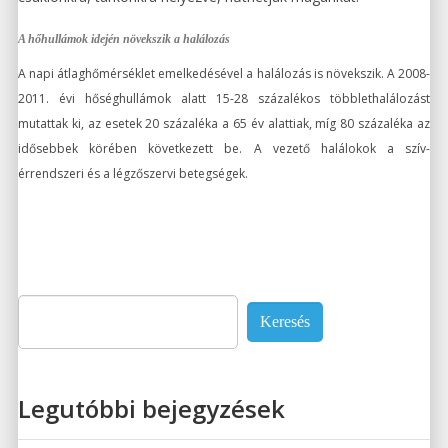
A hőhullámok idején növekszik a halálozás
A napi átlaghőmérséklet emelkedésével a halálozás is növekszik. A 2008-
2011. évi hőséghullámok alatt 15-28 százalékos többlethalálozást
mutattak ki, az esetek 20 százaléka a 65 év alattiak, míg 80 százaléka az
idősebbek körében következett be. A vezető halálokok a szív-
érrendszeri és a légzőszervi betegségek.
Keresés:
Legutóbbi bejegyzések