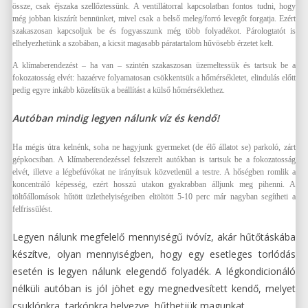
össze, csak éjszaka szellőztessünk. A ventillátorral kapcsolatban fontos tudni, hogy
még jobban kiszárít bennünket, mivel csak a belső meleg/forró levegőt forgatja. Ezért
szakaszosan kapcsoljuk be és fogyasszunk még több folyadékot. Párologtatót is
elhelyezhetünk a szobában, a kicsit magasabb páratartalom hűvösebb érzetet kelt.
A klímaberendezést – ha van – szintén szakaszosan üzemeltessük és tartsuk be a
fokozatosság elvét: hazaérve folyamatosan csökkentsük a hőmérsékletet, elindulás előtt
pedig egyre inkább közelítsük a beállítást a külső hőmérséklethez.
Autóban mindig legyen nálunk víz és kendő!
Ha mégis útra kelnénk, soha ne hagyjunk gyermeket (de élő állatot se) parkoló, zárt
gépkocsiban. A klímaberendezéssel felszerelt autókban is tartsuk be a fokozatosság
elvét, illetve a légbefúvókat ne irányítsuk közvetlenül a testre. A hőségben romlik a
koncentráló képesség, ezért hosszú utakon gyakrabban álljunk meg pihenni. A
töltőállomások hűtött üzlethelyiségeiben eltöltött 5-10 perc már nagyban segítheti a
felfrissülést.
Legyen nálunk megfelelő mennyiségű ivóvíz, akár hűtőtáskába
készítve, olyan mennyiségben, hogy egy esetleges torlódás
esetén is legyen nálunk elegendő folyadék. A légkondicionáló
nélküli autóban is jól jöhet egy megnedvesített kendő, melyet
csuklónkra, tarkónkra helyezve, hűthetjük magunkat.