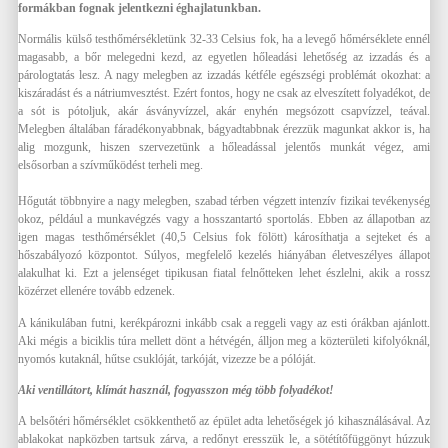
formákban fognak jelentkezni éghajlatunkban.
Normális külső testhőmérsékletünk 32-33 Celsius fok, ha a levegő hőmérséklete ennél
magasabb, a bőr melegedni kezd, az egyetlen hőleadási lehetőség az izzadás és a
párologtatás lesz. A nagy melegben az izzadás kétféle egészségi problémát okozhat: a
kiszáradást és a nátriumvesztést. Ezért fontos, hogy ne csak az elveszített folyadékot, de
a sót is pótoljuk, akár ásványvízzel, akár enyhén megsózott csapvízzel, teával.
Melegben általában fáradékonyabbnak, bágyadtabbnak érezzük magunkat akkor is, ha
alig mozgunk, hiszen szervezetünk a hőleadással jelentős munkát végez, ami
elsősorban a szívműködést terheli meg.
Hőgutát többnyire a nagy melegben, szabad térben végzett intenzív fizikai tevékenység
okoz, például a munkavégzés vagy a hosszantartó sportolás. Ebben az állapotban az
igen magas testhőmérséklet (40,5 Celsius fok fölött) károsíthatja a sejteket és a
hőszabályozó központot. Súlyos, megfelelő kezelés hiányában életveszélyes állapot
alakulhat ki. Ezt a jelenséget tipikusan fiatal felnőtteken lehet észlelni, akik a rossz
közérzet ellenére tovább edzenek.
A kánikulában futni, kerékpározni inkább csak a reggeli vagy az esti órákban ajánlott.
Aki mégis a biciklis túra mellett dönt a hétvégén, álljon meg a közterületi kifolyóknál,
nyomós kutaknál, hűtse csuklóját, tarkóját, vizezze be a pólóját.
Aki ventillátort, klímát használ, fogyasszon még több folyadékot!
A belsőtéri hőmérséklet csökkenthető az épület adta lehetőségek jó kihasználásával. Az
ablakokat napközben tartsuk zárva, a redőnyt eresszük le, a sötétítőfüggönyt húzzuk