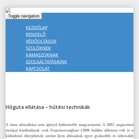
Toggle navigation
KEZDŐLAP
RENDELŐ
VÉDŐOLTÁSOK
SZÜLŐKNEK
KAMASZOKNAK
SZOLGÁLTATÁSAINK
KAPCSOLAT
Hőguta ellátása – hűtési technikák
A téma aktualitása nem igényel különösebb magyarázatot. A 2003. augusztusi
európai kánikulának csak Franciaországban 13800 halálos áldozata volt és a
különböző előrejelzések szerint ilyen időszakok egyre gyakoribb és súlyosabb