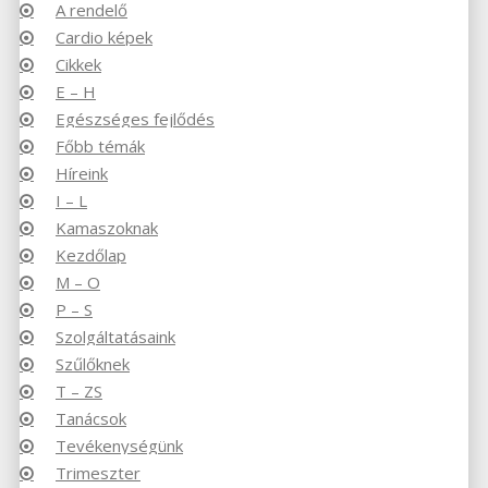
A rendelő
Cardio képek
Cikkek
E – H
Egészséges fejlődés
Főbb témák
Híreink
I – L
Kamaszoknak
Kezdőlap
M – O
P – S
Szolgáltatásaink
Szűlőknek
T – ZS
Tanácsok
Tevékenységünk
Trimeszter