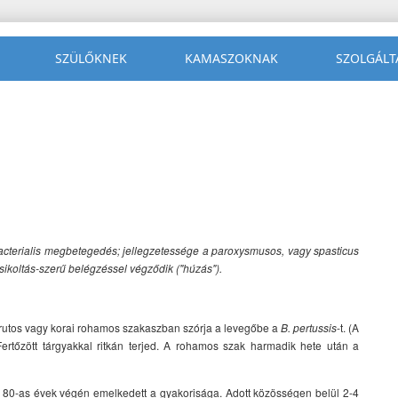
SZÜLŐKNEK
KAMASZOKNAK
SZOLGÁLT
 bacterialis megbetegedés; jellegzetessége a paroxysmusos, vagy spasticus
sikoltás-szerű belégzéssel végződik ("húzás").
hurutos vagy korai rohamos szakaszban szórja a levegőbe a
B. pertussis
-t. (A
ertőzött tárgyakkal ritkán terjed. A rohamos szak harmadik hete után a
a 80-as évek végén emelkedett a gyakorisága. Adott közösségen belül 2-4