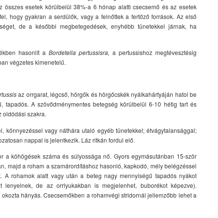
 az összes esetek körülbelül 38%-a 6 hónap alatti csecsemő és az esetek
el, hogy gyakran a serdülők, vagy a felnőttek a fertőző források. Az első
tséget, de a későbbi megbetegedések, enyhébb tünetekkel járnak, ha
ékben hasonlít a
Bordetella pertussisra,
a pertussishoz megtévesztésig
bban végzetes kimenetelű.
rtussis
az orrgarat, légcső, hörgők és hörgőcskék nyálkahártyáján hatol be
ű, tapadós. A szövődménymentes betegség körülbelül 6-10 hétig tart és
z oldódási szakra.
l, könnyezéssel vagy náthára utaló egyéb tünetekkel; étvágytalansággal;
atosan nappal is jelentkezik. Láz ritkán fordul elő.
ikor a köhögések száma és súlyossága nő. Gyors egymásutánban 15-ször
rán, majd a roham a szamárordításhoz hasonló, kapkodó, mély belégzéssel
t. A rohamok alatt vagy után a beteg nagy mennyiségű tapadós nyákot
 lenyelnek, de az orrlyukakban is megjelenhet, buborékot képezve).
or okozta hányás. Csecsemőkben a rohamvégi stridornál jellemzőbb lehet a