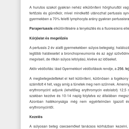
A hurutos szakot gyakran nehéz elkülöníteni hörghuruttól vag
fertőzés és gümőkór, mivel mindkettő utánozhat pertussis syn
gyermekben a 70% feletti lymphocyta arány gyakran pertussisra 
Parapertussis
elkülönítésére a tenyésztés és a fluorescens el
Kórjóslat és megelőzés
A pertussis 2 év alatti gyermekekben súlyos betegség; halálo
legtöbb halálesetet a bronchopneumonia és az agyi szövődmén
megviseli, de ritkán súlyos lefolyású, kivéve az időseket.
Aktív védőoltás: lásd Gyermekkori védőoltások rendje, a
256. fe
A megbetegedetteket el kell különíteni, különösen a fogékony
számított 4 hét, vagy amíg a tünetek meg nem szűnnek. Amenny
erythromycint adjunk (lehetőleg erythromycin estolatot) 12,5
szakban kezdve és 10-14 napig folytatva ez általában megszü
Azonban hatékonysága még nem egyértelműen igazolt és
erythromycintől.
Kezelés
A súlyosan beteg csecsemőket tanácsos kórházban kezelni, me