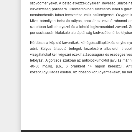
szövődményeket. A beteg étkezzék gyakran, keveset. Súlyos há
vízveszteség pótlására. Csecsemőkben életmentő lehet a gara
nasotrachealis tubus levezetése válik szükségessé. Oxygent 
Mivel bármilyen behatás súlyos, anoxiához vezető rohamot er
szobában kell elhelyezni és a lehető legkevesebbet zavarni. 
pertussis során kialakuló alultápláltság kedvezőtlenül befolyáso
Kérdéses a köptető keverékek, köhögéscsillapítók és enyhe n
adni. Súlyos állapotú betegek kezelésére albuterol, theophy
vizsgálatokat kell végezni ezek hatásosságára és esetleges ves
lefolyást. A görcsös szakban az antibiotikumoktól javulás már 
40-50 mg/kg, p.o., 6 óránként 14 napon keresztül. Anti
középfülgyulladás esetén. Az idősebb korú gyermekeket, ha be