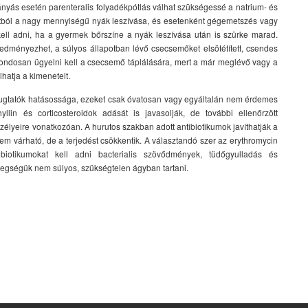
nyás esetén parenteralis folyadékpótlás válhat szükségessé a natrium- és
tból a nagy mennyiségű nyák leszívása, és esetenként gégemetszés vagy
kell adni, ha a gyermek bőrszíne a nyák leszívása után is szürke marad.
edményezhet, a súlyos állapotban lévő csecsemőket elsötétített, csendes
Gondosan ügyelni kell a csecsemő táplálására, mert a már meglévő vagy a
lhatja a kimenetelt.
yugtatók hatásossága, ezeket csak óvatosan vagy egyáltalán nem érdemes
llin és corticosteroidok adását is javasolják, de további ellenőrzött
zélyeire vonatkozóan. A hurutos szakban adott antibiotikumok javíthatják a
nem várható, de a terjedést csökkentik. A választandó szer az erythromycin
biotikumokat kell adni bacterialis szövődmények, tüdőgyulladás és
tegségük nem súlyos, szükségtelen ágyban tartani.