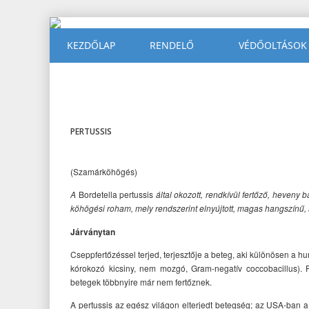
KEZDŐLAP
RENDELŐ
VÉDŐOLTÁSOK
PERTUSSIS
(Szamárköhögés)
A
Bordetella pertussis
által okozott, rendkívül fertőző, heveny
köhögési roham, mely rendszerint elnyújtott, magas hangszínű, 
Járványtan
Cseppfertőzéssel terjed, terjesztője a beteg, aki különösen a 
kórokozó kicsiny, nem mozgó, Gram-negatív coccobacillus). F
betegek többnyire már nem fertőznek.
A pertussis az egész világon elterjedt betegség; az USA-ban 