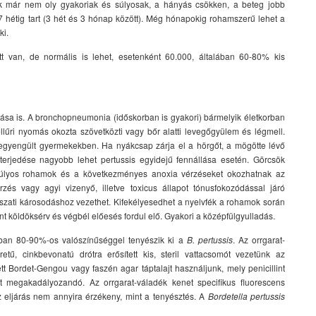
k már nem oly gyakoriak és súlyosak, a hányás csökken, a beteg jobb
7 hétig tart (3 hét és 3 hónap között). Még hónapokig rohamszerű lehet a
ki.
t van, de normális is lehet, esetenként 60.000, általában 60-80% kis
ása is. A bronchopneumonia (időskorban is gyakori) bármelyik életkorban
lűri nyomás okozta szövetközti vagy bőr alatti levegőgyülem és légmell.
n legyengült gyermekekben. Ha nyákcsap zárja el a hörgőt, a mögötte lévő
terjedése nagyobb lehet pertussis egyidejű fennállása esetén. Görcsök
súlyos rohamok és a következményes anoxia vérzéseket okozhatnak az
s vagy agyi vizenyő, illetve toxicus állapot tónusfokozódással járó
ati károsodáshoz vezethet. Kifekélyesedhet a nyelvfék a rohamok során
 köldöksérv és végbél előesés fordul elő. Gyakori a középfülgyulladás.
kban 80-90%-os valószínűséggel tenyészik ki a
B. pertussis
. Az orrgarat-
, cinkbevonatú drótra erősített kis, steril vattacsomót vezetünk az
ett Bordet-Gengou vagy faszén agar táptalajt használjunk, mely penicillint
t megakadályozandó. Az orrgarat-váladék kenet specifikus fluorescens
z eljárás nem annyira érzékeny, mint a tenyésztés. A
Bordetella pertussis