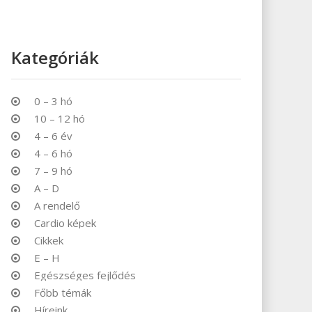
Kategóriák
0 – 3 hó
10 – 12 hó
4 – 6 év
4 – 6 hó
7 – 9 hó
A – D
A rendelő
Cardio képek
Cikkek
E – H
Egészséges fejlődés
Főbb témák
Híreink