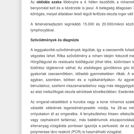
Az
oldódás szaka
többnyire a 4. héten kezdődik; a rohamo
benyomást kelt és a közérzete is javul. A betegség átlagosan 
köhögés, melyet általában felső légúti fertőzés okozta inger vált 
A fehérvérsejtszám leginkább 15.000 és 20.000/mikrol közöt
lymphocytával.
Szövődmények és diagnózis
A leggyakoribb szövődmények légútiak, így a csecsemők fullad
végzetes lehet. Ritka szövődmény a roham idején fokozott mel
Hörgőtágulat és residualis tüdőtágulat jöhet létre, különöse
tüdőrész légtelenné válhat. Az elsődleges gümőkóros góc ki
gyakoriak csecsemőkben, idősebb gyermekekben ritkák. A 
agyban, szemben, bőrben és a nyálkahártyákon. Az agyvérzé
bénuláshoz, szellemi visszamaradáshoz vagy más ideggyógyász
az alsó metszőfogak okozta sérülések következtében. Esetenként
Az orrgarat-váladékból a hurutos vagy a korai rohamos sza
váladék vételének legeredményesebb módja, ha 28-as méretű
orrlyukakon át az orrgaratba. A tenyésztéshez frissen elkészít
vagy cephalexint tartalmaz, más baktériumok elszaporodásá
ellenanyag vizsgálata pontosan igazolja a pertussist, de ez a
polymerase lánc reakció (PCR) is használható vizsgálat.