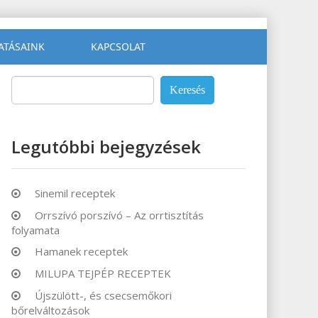
ATÁSAINK
KAPCSOLAT
Keresés:
Legutóbbi bejegyzések
Sinemil receptek
Orrszívó porszívó – Az orrtisztítás
folyamata
Hamanek receptek
MILUPA TEJPÉP RECEPTEK
Újszülött-, és csecsemőkori
bőrelváltozások