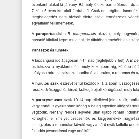
évenként alakul ki járvány. Bármely életkorban előfordul, de
71%-a 5 éves kor alatt fordul elő. Csak nemrégiben ismerték f
megbetegedés nem biztosít életre szóló természetes védet
egyáltalán felismerhetők.
A
parapertussis
t a
B. parapertussis
okozza, mely nagymért
hasonló klinikai képet mutathat, de általában enyhébb és ritká
Panaszok és tünetek
A lappangási idő átlagosan 7-14 nap (legfeljebb 3 hét). A
B. pe
és fokozza a nyáktermelést, mely kezdetben híg, később sűr
lefolyása három szakaszra bontható: a hurutos, a rohamos és a
A
hurutos szak
észrevétlenül kezdődik, általában tüsszögésse
rosszkedvűséggel és kínzó, krákogó éjjeli köhögéssel, mely fokoz
A
paroxysmusos szak
10-14 nap elteltével jelentkezik, am
vagy ennél is gyakrabban köhög a beteg egyetlen kilégzés so
végződik. Néhány rendes légvétel után újabb roham indulha
köhöghet fel (melyet csecsemők és kisgyermekek nagyrészt
Jellegzetes a rohamokat követő vagy a sűrű nyák keltette und
fulladás (cyanosissal vagy anélkül).