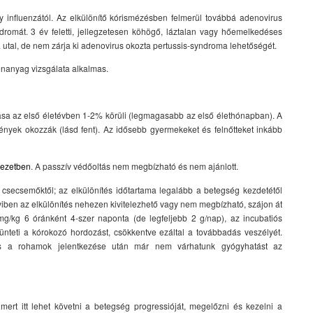
y influenzától. Az elkülönítő kórismézésben felmerül továbbá adenovirus
dromát. 3 év feletti, jellegzetesen köhögő, láztalan vagy hőemelkedéses
utal, de nem zárja ki adenovirus okozta pertussis-syndroma lehetőségét.
lenanyag vizsgálata alkalmas.
zása az első életévben 1-2% körüli (legmagasabb az első élethónapban). A
yek okozzák (lásd fent). Az idősebb gyermekeket és felnőtteket inkább
jezetben
. A passzív védőoltás nem megbízható és nem ajánlott.
 csecsemőktől; az elkülönítés időtartama legalább a betegség kezdetétől
iben az elkülönítés nehezen kivitelezhető vagy nem megbízható, szájon át
 mg/kg 6 óránként 4-szer naponta (de legfeljebb 2 g/nap), az incubatiós
nteti a kórokozó hordozást, csökkentve ezáltal a továbbadás veszélyét.
 a rohamok jelentkezése után már nem várhatunk gyógyhatást az
rt itt lehet követni a betegség progressióját, megelőzni és kezelni a