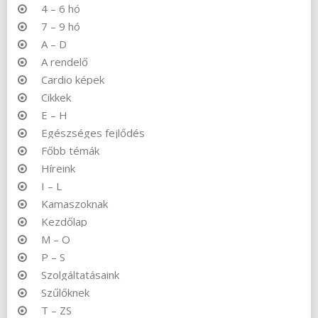
4 – 6 hó
7 – 9 hó
A – D
A rendelő
Cardio képek
Cikkek
E – H
Egészséges fejlődés
Főbb témák
Híreink
I – L
Kamaszoknak
Kezdőlap
M – O
P – S
Szolgáltatásaink
Szűlőknek
T – ZS