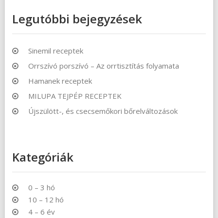
Legutóbbi bejegyzések
Sinemil receptek
Orrszívó porszívó – Az orrtisztítás folyamata
Hamanek receptek
MILUPA TEJPÉP RECEPTEK
Újszülött-, és csecsemőkori bőrelváltozások
Kategóriák
0 – 3 hó
10 – 12 hó
4 – 6 év