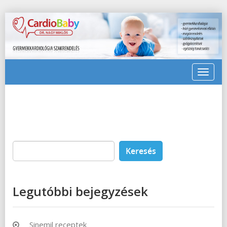
Toggle
navigat
Keresés:
Legutóbbi bejegyzések
Sinemil receptek