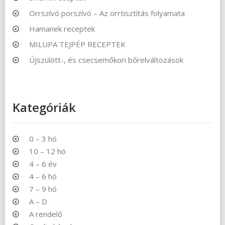
Orrszívó porszívó – Az orrtisztítás folyamata
Hamanek receptek
MILUPA TEJPÉP RECEPTEK
Újszülött-, és csecsemőkori bőrelváltozások
Kategóriák
0 – 3 hó
10 – 12 hó
4 – 6 év
4 – 6 hó
7 – 9 hó
A – D
A rendelő