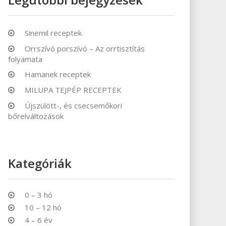
Sinemil receptek
Orrszívó porszívó – Az orrtisztítás
folyamata
Hamanek receptek
MILUPA TEJPÉP RECEPTEK
Újszülött-, és csecsemőkori
bőrelváltozások
Kategóriák
0 – 3 hó
10 – 12 hó
4 – 6 év