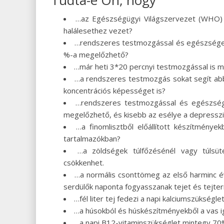
Tudta-e Ön, hogy
…az Egészségügyi Világszervezet (WHO) bec
halálesethez vezet?
…rendszeres testmozgással és egészséges
%-a megelőzhető?
…már heti 3*20 percnyi testmozgással is me
…a rendszeres testmozgás sokat segít abba
koncentrációs képességet is?
…rendszeres testmozgással és egészség
megelőzhető, és kisebb az esélye a depresszió
…a finomlisztből előállított készítmény
tartalmazókban?
…a zöldségek túlfőzésénél vagy túlsü
csökkenhet.
…a normális csonttömeg az első harminc év
serdülők naponta fogyasszanak tejet és tejte
…fél liter tej fedezi a napi kalciumszükség
…a húsokból és húskészítményekből a vas ig
…a napi B12-vitaminszükséglet mintegy 70