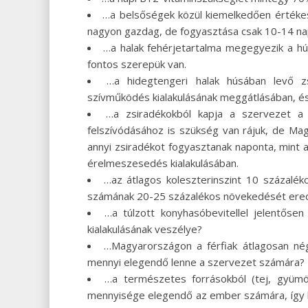
…a belsőségek közül kiemelkedően értékes
nagyon gazdag, de fogyasztása csak 10-14 nap
…a halak fehérjetartalma megegyezik a h
fontos szerepük van.
…a hidegtengeri halak húsában levő z
szívműködés kialakulásának meggátlásában, é
…a zsiradékokból kapja a szervezet a n
felszívódásához is szükség van rájuk, de Ma
annyi zsiradékot fogyasztanak naponta, mint 
érelmeszesedés kialakulásában.
…az átlagos koleszterinszint 10 százalé
számának 20-25 százalékos növekedését ere
…a túlzott konyhasóbevitellel jelentőse
kialakulásának veszélye?
…Magyarországon a férfiak átlagosan né
mennyi elegendő lenne a szervezet számára?
…a természetes forrásokból (tej, gyümö
mennyisége elegendő az ember számára, így k