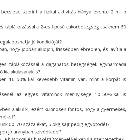
slése szerint a fizikai aktivitás hiánya évente 2 millió
 táplálkozással a 2-es típusú cukorbetegség csaknem 60
galapozhatja jó kondícióját?
n, hogy jobban aludjon, frissebben ébredjen, és javítja a
es táplálkozással a daganatos betegségek egyharmada
 kialakulásának is?
ekben 10-50%-kal kevesebb vitamin van, mint a korpát is
tésénél az egyes vitaminok mennyisége 10-50%-kal is
ben alakul ki, ezért különösen fontos, hogy a gyermekek,
rméket?
letünk 60-70 százalékát, 5 dkg sajt pedig egyötödét?
en jó arányban szívódik del?
%-a húsokkal és húskészítményekkel kerül a szervezetbe?