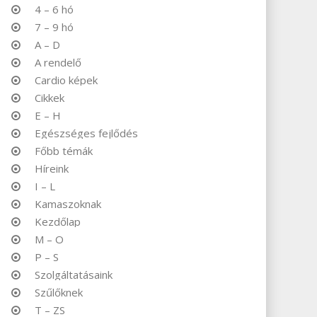
4 – 6 hó
7 – 9 hó
A – D
A rendelő
Cardio képek
Cikkek
E – H
Egészséges fejlődés
Főbb témák
Híreink
I – L
Kamaszoknak
Kezdőlap
M – O
P – S
Szolgáltatásaink
Szűlőknek
T – ZS