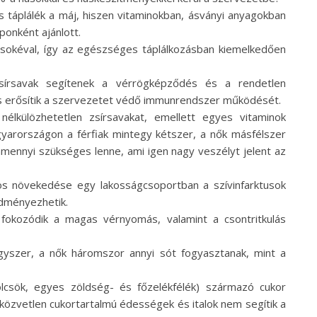
 táplálék a máj, hiszen vitaminokban, ásványi anyagokban
onként ajánlott.
úsokéval, így az egészséges táplálkozásban kiemelkedően
sírsavak segítenek a vérrögképződés és a rendetlen
s erősítik a szervezetet védő immunrendszer működését.
élkülözhetetlen zsírsavakat, emellett egyes vitaminok
gyarországon a férfiak mintegy kétszer, a nők másfélszer
amennyi szükséges lenne, ami igen nagy veszélyt jelent az
kos növekedése egy lakosságcsoportban a szívinfarktusok
dményezhetik.
n fokozódik a magas vérnyomás, valamint a csontritkulás
gyszer, a nők háromszor annyi sót fogyasztanak, mint a
lcsök, egyes zöldség- és főzelékfélék) származó cukor
özvetlen cukortartalmú édességek és italok nem segítik a