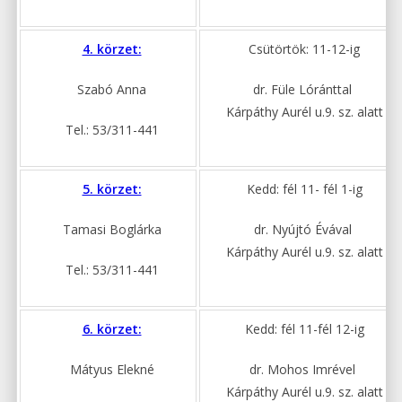
4. körzet:
Csütörtök: 11-12-ig
Szabó Anna
dr. Füle Lóránttal
Kárpáthy Aurél u.9. sz. alatt
Tel.: 53/311-441
5. körzet:
Kedd: fél 11- fél 1-ig
Tamasi Boglárka
dr. Nyújtó Évával
Kárpáthy Aurél u.9. sz. alatt
Tel.: 53/311-441
6. körzet:
Kedd: fél 11-fél 12-ig
Mátyus Elekné
dr. Mohos Imrével
Kárpáthy Aurél u.9. sz. alatt