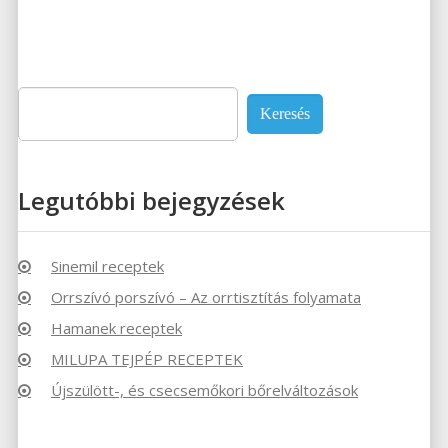
Keresés:
Legutóbbi bejegyzések
Sinemil receptek
Orrszívó porszívó – Az orrtisztítás folyamata
Hamanek receptek
MILUPA TEJPÉP RECEPTEK
Újszülött-, és csecsemőkori bőrelváltozások