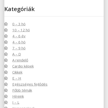
Kategóriák
0 – 3 hó
10 – 12 hó
4 – 6 év
4 – 6 hó
7 – 9 hó
A – D
A rendelő
Cardio képek
Cikkek
E – H
Egészséges fejlődés
Főbb témák
Híreink
I – L