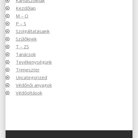
Kamaszoknak
Kezdőlap
M – O
P – S
Szolgáltatásaink
Szűlőknek
T – ZS
Tanácsok
Tevékenységünk
Trimeszter
Uncategorized
Védőnői anyagok
Védőoltások