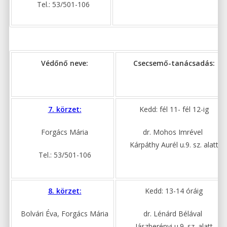
Tel.: 53/501-106
Védőnő neve:
Csecsemő-tanácsadás:
7. körzet:
Kedd: fél 11- fél 12-ig
Forgács Mária
dr. Mohos Imrével
Kárpáthy Aurél u.9. sz. alatt
Tel.: 53/501-106
8. körzet:
Kedd: 13-14 óráig
Bolvári Éva, Forgács Mária
dr. Lénárd Bélával
Jászberényi u.9. sz. alatt