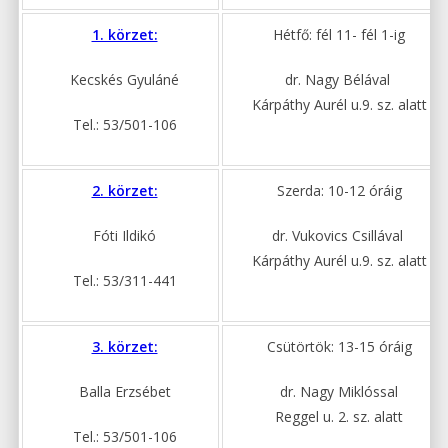
1. körzet:
Hétfő: fél 11- fél 1-ig
Kecskés Gyuláné
dr. Nagy Bélával
Kárpáthy Aurél u.9. sz. alatt
Tel.: 53/501-106
2. körzet:
Szerda: 10-12 óráig
Fóti Ildikó
dr. Vukovics Csillával
Kárpáthy Aurél u.9. sz. alatt
Tel.: 53/311-441
3. körzet:
Csütörtök: 13-15 óráig
Balla Erzsébet
dr. Nagy Miklóssal
Reggel u. 2. sz. alatt
Tel.: 53/501-106