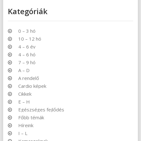
Kategóriák
0 – 3 hó
10 – 12 hó
4 – 6 év
4 – 6 hó
7 – 9 hó
A – D
A rendelő
Cardio képek
Cikkek
E – H
Egészséges fejlődés
Főbb témák
Híreink
I – L
Kamaszoknak