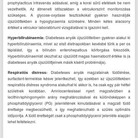
prophylacticus intravenás adásával, amíg a korai sűrű etetések be nem
vezethetők. Az átmeneti időszakban a vércukorszint monitorozása
szükséges. A glycose-oxydase tesztcsíkokat gyakran használják
újszülöttekben a hypoglycaemia szűrésére. Minden kétes alacsony
értéket a vércukor laboratóriumi vizsgálatával is igazolni kell.
Hyperbilirubinaemia
:
Diabeteses anyák újszülötteiben gyakran alakul ki
hyperbilirubinaemia, mivel az első életnapokban kevésbé tűrik a per os
táplálást, így a bilirubin enterohepaticus körforgása fokozódik.
Hyperbilirubinaemiát okozhat az újszülött magas haematocrit értéke is (a
diabeteses anyák újszülöttjeinek másik kísérő problémája).
Respiratiós distress:
Diabeteses anyák magzatainak tüdőérése,
surfactant-termelése késve jelentkezhet, így ezekben az újszülöttekben
respiratiós distress syndroma alakulhat ki akkor is, ha csak egy pár héttel
születnek korábban. Amniocentesissel nyert magzatvízben a
lecithin/sphingomyelin arány meghatározásával és különösképpen a
phosphatidylglycerol (PG) jelenlétének kimutatásával a magzati tüdő
érettsége megbecsülhető, s így meghatározható a szülés optimális
időpontja. A tüdő érettségét
csak
a phosphatidylglycerol jelenléte alapján
lehet feltételezni.