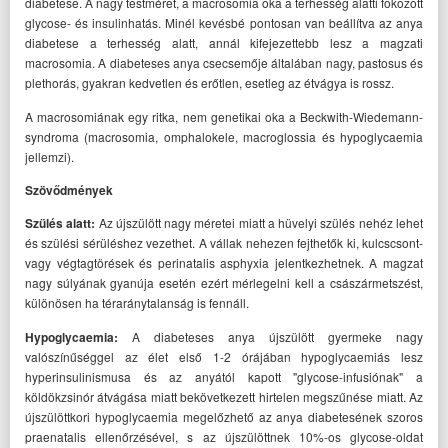
diabetese. A nagy testméret, a macrosomia oka a terhesség alatti fokozott
glycose- és insulinhatás. Minél kevésbé pontosan van beállítva az anya
diabetese a terhesség alatt, annál kifejezettebb lesz a magzati
macrosomia. A diabeteses anya csecsemője általában nagy, pastosus és
plethorás, gyakran kedvetlen és erőtlen, esetleg az étvágya is rossz.
A macrosomiának egy ritka, nem genetikai oka a Beckwith-Wiedemann-
syndroma (macrosomia, omphalokele, macroglossia és hypoglycaemia
jellemzi).
Szövődmények
Szülés alatt:
Az újszülött nagy méretei miatt a hüvelyi szülés nehéz lehet
és szülési sérüléshez vezethet. A vállak nehezen fejthetők ki, kulcscsont-
vagy végtagtörések és perinatalis asphyxia jelentkezhetnek. A magzat
nagy súlyának gyanúja esetén ezért mérlegelni kell a császármetszést,
különösen ha téraránytalanság is fennáll.
Hypoglycaemia
:
A diabeteses anya újszülött gyermeke nagy
valószínűséggel az élet első 1-2 órájában hypoglycaemiás lesz
hyperinsulinismusa és az anyától kapott "glycose-infusiónak" a
köldökzsinór átvágása miatt bekövetkezett hirtelen megszűnése miatt. Az
újszülöttkori hypoglycaemia megelőzhető az anya diabetesének szoros
praenatalis ellenőrzésével, s az újszülöttnek 10%-os glycose-oldat