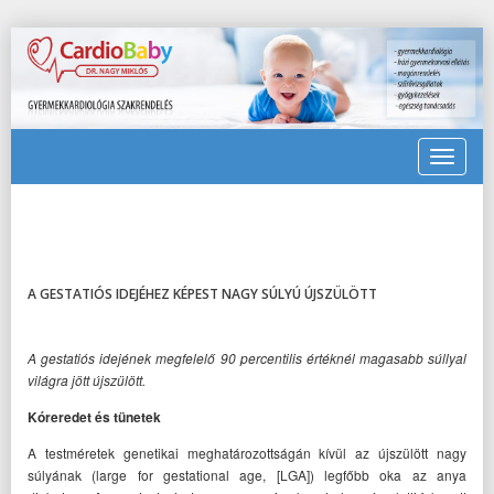
Toggle
navigat
A GESTATIÓS IDEJÉHEZ KÉPEST NAGY SÚLYÚ ÚJSZÜLÖTT
A gestatiós idejének megfelelő 90 percentilis értéknél magasabb súllyal
világra jött újszülött.
Kóreredet és tünetek
A testméretek genetikai meghatározottságán kívül az újszülött nagy
súlyának (large for gestational age, [LGA]) legfőbb oka az anya