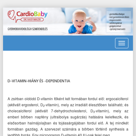
Toggle
navigat
D-VITAMIN-HIÁNY ÉS -DEPENDENTIA
A zsírban oldódó D-vitamin főként két formában fordul elő: ergocalciferol
(aktivált ergosterol, D
-vitamin), mely az irradiált élesztőben található; és
2
cholecalciferol (aktivált 7-dehydrocholesterol, D
-vitamin), mely az
3
emberi bőrben napfény (ultraibolya sugárzás) hatására keletkezik, és
elsősorban halmájolajban és tojássárgájában fordul elő. A tej mindkét
formában gazdag. A szervezet számára a bőrben történő synthesis a
legfőbb forrás. Egy microgramm D-vitamin 40 IU-nak felel meg.