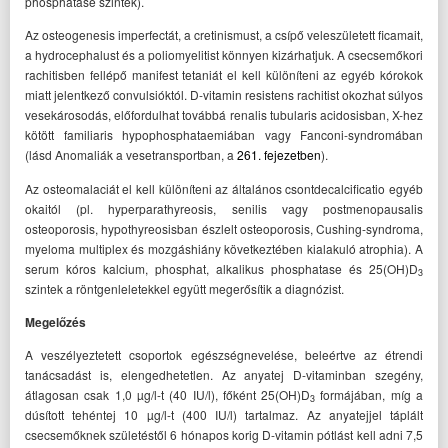
phosphatase szintek).
Az osteogenesis imperfectát, a cretinismust, a csípő veleszületett ficamait,
a hydrocephalust és a poliomyelitist könnyen kizárhatjuk. A csecsemőkori
rachitisben fellépő manifest tetaniát el kell különíteni az egyéb kórokok
miatt jelentkező convulsióktól. D-vitamin resistens rachitist okozhat súlyos
vesekárosodás, előfordulhat továbbá renalis tubularis acidosisban, X-hez
kötött familiaris hypophosphataemiában vagy Fanconi-syndromában
(lásd Anomaliák a vesetransportban, a
261. fejezetben
).
Az osteomalaciát el kell különíteni az általános csontdecalcificatio egyéb
okaitól (pl. hyperparathyreosis, senilis vagy postmenopausalis
osteoporosis, hypothyreosisban észlelt osteoporosis, Cushing-syndroma,
myeloma multiplex és mozgáshiány következtében kialakuló atrophia). A
serum kóros kalcium, phosphat, alkalikus phosphatase és 25(OH)D
3
szintek a röntgenleletekkel együtt megerősítik a diagnózist.
Megelőzés
A veszélyeztetett csoportok egészségnevelése, beleértve az étrendi
tanácsadást is, elengedhetetlen. Az anyatej D-vitaminban szegény,
átlagosan csak 1,0 µg/l-t (40 IU/l), főként 25(OH)D
formájában, míg a
3
dúsított tehéntej 10 µg/l-t (400 IU/l) tartalmaz. Az anyatejjel táplált
csecsemőknek születéstől 6 hónapos korig D-vitamin pótlást kell adni 7,5