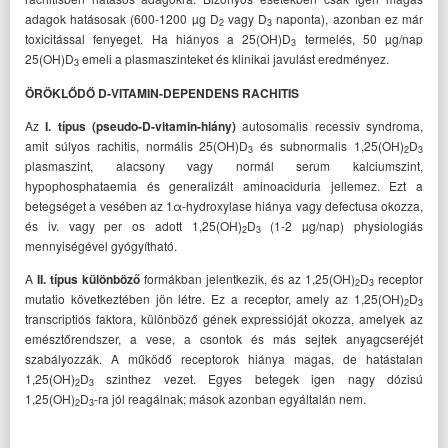
adagok hatásosak (600-1200 µg D
vagy D
naponta), azonban ez már
2
3
toxicitással fenyeget. Ha hiányos a 25(OH)D
termelés, 50 µg/nap
3
25(OH)D
emeli a plasmaszinteket és klinikai javulást eredményez.
3
ÖRÖKLŐDŐ D-VITAMIN-DEPENDENS RACHITIS
Az
I. típus (pseudo-D-vitamin-hiány)
autosomalis recessiv syndroma,
amit súlyos rachitis, normális 25(OH)D
és subnormalis 1,25(OH)
D
3
2
3
plasmaszint, alacsony vagy normál serum kalciumszint,
hypophosphataemia és generalizált aminoaciduria jellemez. Ezt a
betegséget a vesében az 1α-hydroxylase hiánya vagy defectusa okozza,
és iv. vagy per os adott 1,25(OH)
D
(1-2 µg/nap) physiologiás
2
3
mennyiségével gyógyítható.
A
II. típus különböző
formákban jelentkezik, és az 1,25(OH)
D
receptor
2
3
mutatio következtében jön létre. Ez a receptor, amely az 1,25(OH)
D
2
3
transcriptiós faktora, különböző gének expressióját okozza, amelyek az
emésztőrendszer, a vese, a csontok és más sejtek anyagcseréjét
szabályozzák. A működő receptorok hiánya magas, de hatástalan
1,25(OH)
D
szinthez vezet. Egyes betegek igen nagy dózisú
2
3
1,25(OH)
D
-ra jól reagálnak; mások azonban egyáltalán nem.
2
3