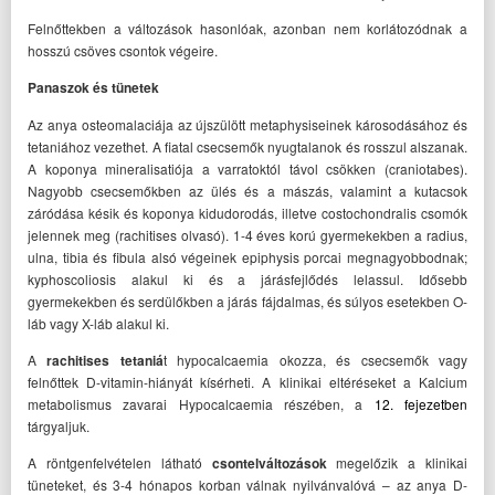
Felnőttekben a változások hasonlóak, azonban nem korlátozódnak a
hosszú csöves csontok végeire.
Panaszok és tünetek
Az anya osteomalaciája az újszülött metaphysiseinek károsodásához és
tetaniához vezethet. A fiatal csecsemők nyugtalanok és rosszul alszanak.
A koponya mineralisatiója a varratoktól távol csökken (craniotabes).
Nagyobb csecsemőkben az ülés és a mászás, valamint a kutacsok
záródása késik és koponya kidudorodás, illetve costochondralis csomók
jelennek meg (rachitises olvasó). 1-4 éves korú gyermekekben a radius,
ulna, tibia és fibula alsó végeinek epiphysis porcai megnagyobbodnak;
kyphoscoliosis alakul ki és a járásfejlődés lelassul. Idősebb
gyermekekben és serdülőkben a járás fájdalmas, és súlyos esetekben O-
láb vagy X-láb alakul ki.
A
rachitises tetaniá
t hypocalcaemia okozza, és csecsemők vagy
felnőttek D-vitamin-hiányát kísérheti. A klinikai eltéréseket a Kalcium
metabolismus zavarai Hypocalcaemia részében, a
12. fejezetben
tárgyaljuk.
A röntgenfelvételen látható
csontelváltozások
megelőzik a klinikai
tüneteket, és 3-4 hónapos korban válnak nyilvánvalóvá – az anya D-