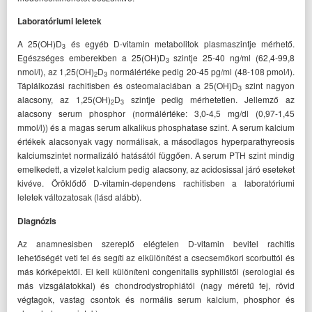
Laboratóriumi leletek
A 25(OH)D
és egyéb D-vitamin metabolitok plasmaszintje mérhető.
3
Egészséges emberekben a 25(OH)D
szintje 25-40 ng/ml (62,4-99,8
3
nmol/l), az 1,25(OH)
D
normálértéke pedig 20-45 pg/ml (48-108 pmol/l).
2
3
Táplálkozási rachitisben és osteomalaciában a 25(OH)D
szint nagyon
3
alacsony, az 1,25(OH)
D
szintje pedig mérhetetlen. Jellemző az
2
3
alacsony serum phosphor (normálértéke: 3,0-4,5 mg/dl (0,97-1,45
mmol/l)) és a magas serum alkalikus phosphatase szint. A serum kalcium
értékek alacsonyak vagy normálisak, a másodlagos hyperparathyreosis
kalciumszintet normalizáló hatásától függően. A serum PTH szint mindig
emelkedett, a vizelet kalcium pedig alacsony, az acidosissal járó eseteket
kivéve. Öröklődő D-vitamin-dependens rachitisben a laboratóriumi
leletek változatosak (lásd alább).
Diagnózis
Az anamnesisben szereplő elégtelen D-vitamin bevitel rachitis
lehetőségét veti fel és segíti az elkülönítést a csecsemőkori scorbuttól és
más kórképektől. El kell különíteni congenitalis syphilistől (serologiai és
más vizsgálatokkal) és chondrodystrophiától (nagy méretű fej, rövid
végtagok, vastag csontok és normális serum kalcium, phosphor és