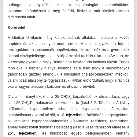
pathogeneticai tényezők állnak, klinikai és pathologiai megjelenésükben
azonban különböznek a még fejlődő, illetve a már kifejlett csontok
differenciái miatt.
Kóreredet
A klinikai D-vitamin-hiány kialakulásának általában feltétele a kevés
napfény és az alacsony étrendi bevitel. A rachitis gyakori a trópusi
országokban, a csecsemők bepólyázása, illetve a nők és a gyermekek
otthoni elszigeteltsége miatt. A táplálkozási rachitis ritka az USA-ban, de
viszonylag gyakori a Nagy-Britanniába bevándorló indiaiak között. Ennek
főbb okai a napfény hiánya, továbbá az a tény, hogy a hagyományos
gabonában gazdag étrendjük a kalciumot chelat-complexben megköti,
valamint az alacsony tejfogyasztásuk. Ritkán előfordulhat, hogy a rachitis
oka a nagyon alacsony kalcium- és phosphorbevitel.
D-vitamin-hiányt okozhat a 25(OH)D
képződésének elmaradása, vagy
3
az 1,25(OH)
D
hatásának csökkenése is (lásd 3-2. Táblázat). A hiány
2
3
előfordulhat hypoparathyreosisban (lásd Hypocalcaemia, A kalcium
metabolismus zavarai között, a
12. fejezetben
); öröklődő betegségekben,
pl. familiaris hypophosphataemiás (D-vitamin resistens) rachitisben,
amely X-hez kötött dominans betegség (lásd a Vese transzport eltérései a
261. fejezetben
); és különböző egyéb betegségekben. Néhány