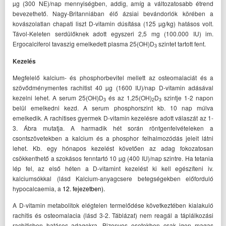
µg (300 NE)/nap mennyiségben, addig, amíg a változatosabb étrend
bevezethető. Nagy-Britanniában élő ázsiai bevándorlók körében a
kovászolatlan chapati liszt D-vitamin dúsítása (125 µg/kg) hatásos volt.
Távol-Keleten serdülőknek adott egyszeri 2,5 mg (100.000 IU) im.
Ergocalciferol tavaszig emelkedett plasma 25(OH)D
szintet tartott fent.
3
Kezelés
Megfelelő kalcium- és phosphorbevitel mellett az osteomalaciát és a
szövődménymentes rachitist 40 µg (1600 IU)/nap D-vitamin adásával
kezelni lehet. A serum 25(OH)D
és az 1,25(OH)
D
szintje 1-2 napon
3
2
3
belül emelkedni kezd. A serum phosphorszint kb. 10 nap múlva
emelkedik. A rachitises gyermek D-vitamin kezelésre adott válaszát az 1-
3. Ábra mutatja. A harmadik hét során röntgenfelvételeken a
csontszövetekben a kalcium és a phosphor felhalmozódás jeleit látni
lehet. Kb. egy hónapos kezelést követően az adag fokozatosan
csökkenthető a szokásos fenntartó 10 µg (400 IU)/nap szintre. Ha tetania
lép fel, az első héten a D-vitamint kezelést ki kell egészíteni iv.
kalciumsókkal (lásd Kalcium-anyagcsere betegségekben előforduló
hypocalcaemia, a
12. fejezetben).
A D-vitamin metabolitok elégtelen termelődése következtében kialakuló
rachitis és osteomalacia (lásd 3-2. Táblázat) nem reagál a táplálkozási
rachitisben hatásos adagokra. Bizonyos esetekben csak igen magas