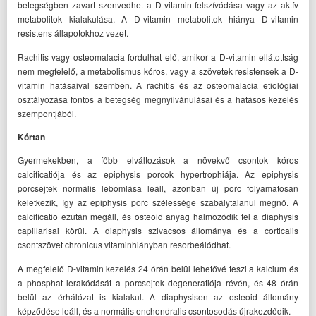
betegségben zavart szenvedhet a D-vitamin felszívódása vagy az aktív
metabolitok kialakulása. A D-vitamin metabolitok hiánya D-vitamin
resistens állapotokhoz vezet.
Rachitis vagy osteomalacia fordulhat elő, amikor a D-vitamin ellátottság
nem megfelelő, a metabolismus kóros, vagy a szövetek resistensek a D-
vitamin hatásaival szemben. A rachitis és az osteomalacia etiológiai
osztályozása fontos a betegség megnyilvánulásai és a hatásos kezelés
szempontjából.
Kórtan
Gyermekekben, a főbb elváltozások a növekvő csontok kóros
calcificatiója és az epiphysis porcok hypertrophiája. Az epiphysis
porcsejtek normális lebomlása leáll, azonban új porc folyamatosan
keletkezik, így az epiphysis porc szélessége szabálytalanul megnő. A
calcificatio ezután megáll, és osteoid anyag halmozódik fel a diaphysis
capillarisai körül. A diaphysis szivacsos állománya és a corticalis
csontszövet chronicus vitaminhiányban resorbeálódhat.
A megfelelő D-vitamin kezelés 24 órán belül lehetővé teszi a kalcium és
a phosphat lerakódását a porcsejtek degeneratiója révén, és 48 órán
belül az érhálózat is kialakul. A diaphysisen az osteoid állomány
képződése leáll, és a normális enchondralis csontosodás újrakezdődik.