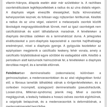
vitamin-hiányos, állapota esetén akár már születéskor is. A rachitises
csontelváltozások legkifejezettebbek a radius és az ulna distalis végein.
A diaphysis végek elveszítik élességüket, tiszta körvonalaikat;
kehelyszerűek lesznek; és foltosan vagy rojtszerűen felritkulnak. Később
a radius és az ulna végei, valamint a metacarpalis csontok közötti
távolságok megnagyobbodottnak tűnnek, mert az igazi csontvégek nem
calcificálódnak és ezért láthatatlanok maradnak. A felvételeken a
diaphysis denzitása csökken és a laminahálózat durva. A jellegzetes
elváltozásokat a porc-diaphysis kapcsolatnál a csontok hajlíthatósága
eredményezi, mivel a diaphysis gyenge. A gyógyulás kezdetekor az
epiphysisen megjelenik a calcificatio keskeny, fehér vonala, amely a
calcificatio folytatódásával egyre sűrűbbé és vastagabbá válik. Később a
periosteum alatt kalciumsók halmozódnak fel, a felvételeken a diaphysis
denzitása megnő, és a lamellák eltűnnek.
Felnőttkor
ban demineralisatio (osteomalacia) különösen a
gerincoszlopban, a medencecsontokban és az alsó végtagokban fordul
elő; a fibrosus lamellák láthatókká válnak a röntgenfelvételeken, és a
cortexben incomplett, szalagszerű demineralisatio (pseudofracturák,
Looser-zóna, Milkman-syndroma) jelenik meg. Mivel a csontok
meglágyulnak, a testsúly hatására a hosszú csöves csontok elgörbülnek,
a csigolyák belapulnak, és a medencecsontok is deformálódnak, a
medencekimenetet beszűkítve.