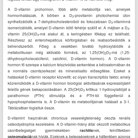
A D-vitamin prohormon, több aktív metabolitja van, amelyek
hormonhatásúak. A bőrben a D
-provitamin photochemiai úton
3
synthetizálódik a 7-dehydrocholesterolból és fokozatosan D
-vitaminná
3
isomerizálódik, amelyet D-vitamin kötő fehérje szállít el. A májban a D
-
3
vitamin 25(OH)D
-má alakul át, a keringésben főképp ez található.
3
Résztvesz az enterohepaticus körforgásban és reabsorbeálódik a
bélrendszerből. Főleg a vesékben tovább hydroxylálódik a
metabolikusan még aktívabb formává, az 1,25(OH)
D
-má (1,25-
2
3
dihydroxycholecalciferol, calcitriol, D-vitamin hormon). A D-vitamin
hormon fő szerepe a kalcium felszívódás serkentése a bélcsatornában és
a normális csontszerkezet és mineralisatio elősegítése. Ezeket a
hatásokat D-vitamin receptor közvetíti; ez olyan transcriptiós faktor, amely
közreműködik a D-vitamin hormon biológiai aktivitásának expressiójáért
felelős gének bekapcsolásában. A 25(OH)D
kritikus 1-hydroxylatióját a
3
parathormon (PTH) stimulálja és a PTH-tól függetlenül a
hypophosphataemia is. A D-vitamin és metabolitjainak hatásait a 3-1.
Táblázatban foglaltuk össze.
D-vitamint használnak chronicus veseelégtelenség okozta renalis
osteodystrophia kezelésére. A D-vitamin-hiány által okozott metabolikus
csontbetegséget gyermekekben
rachitis
nek, felnőttekben
osteomalaciá
nak hívják. Ezeknek a betegségeknek a hátterében azonos