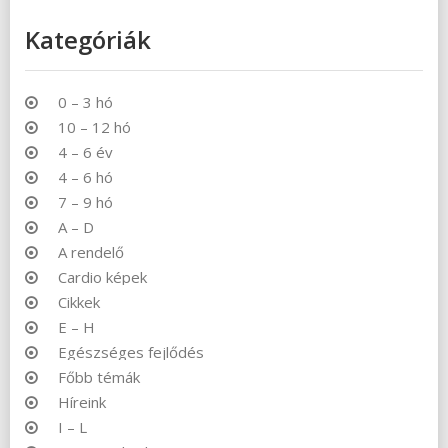
Kategóriák
0 – 3 hó
10 – 12 hó
4 – 6 év
4 – 6 hó
7 – 9 hó
A – D
A rendelő
Cardio képek
Cikkek
E – H
Egészséges fejlődés
Főbb témák
Híreink
I – L