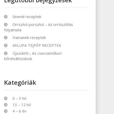
Sinemil receptek
Orrszívó porszívó – Az orrtisztítás
folyamata
Hamanek receptek
MILUPA TEJPÉP RECEPTEK
Újszülött-, és csecsemőkori
bőrelváltozások
Kategóriák
0 – 3 hó
10 – 12 hó
4 – 6 év