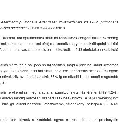
elváltozott pulmonalis érrendszer következtében kialakuló pulmonalis
sség bejelentett esetek száma 23 volt.))
 (kamrai, aortopulmonalis) shunttel rendelkező congenitalisan szívbeteg
ussal, truncus arteriosussal bíró) csecsemők és gyermekek állapotát limitáló
A pulmonalis vascularis resistentia fokozódik a tüdőarteriolákban kialakuló
nállás mértékét, a bal-jobb shunt csökken, majd a jobb-bal shunt systemás
 egyre jelentősebb jobb-bal shunt növekvő peripheriás hypoxiát és egyre
ás növekszik, ezt tükrözi az akár 65%-ig emelkedő Ht, de ennél magasabb
gét.
alis érellenállás meghaladja a számított systemás érellenállás 1/2-ét.
 esetén mindig óvatosan szabad csak beavatkozni. A teljes vértérfogatot
 bíró (pl. elkent beszédű, látászavaros, fáradékony) betegben >65%-ról
iája, bár folynak a kísérletek egyes szerek, mint pl. a prostacyclin