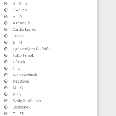
4 – 6 hó
7 – 9 hó
A – D
A rendelő
Cardio képek
Cikkek
E – H
Egészséges fejlődés
Főbb témák
Híreink
I – L
Kamaszoknak
Kezdőlap
M – O
P – S
Szolgáltatásaink
Szűlőknek
T – ZS