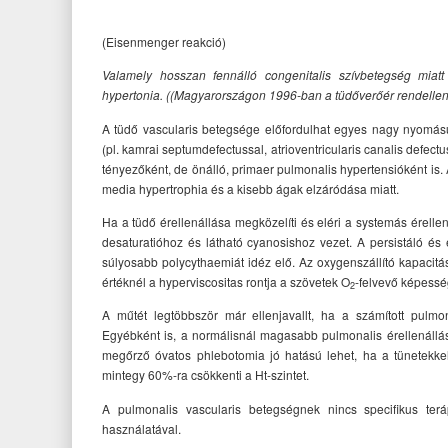
(Eisenmenger reakció)
Valamely hosszan fennálló congenitalis szívbetegség miatt 
hypertonia. ((Magyarországon 1996-ban a tüdőverőér rendellene
A tüdő vascularis betegsége előfordulhat egyes nagy nyomású
(pl. kamrai septumdefectussal, atrioventricularis canalis defect
tényezőként, de önálló, primaer pulmonalis hypertensióként is. 
media hypertrophia és a kisebb ágak elzáródása miatt.
Ha a tüdő érellenállása megközelíti és eléri a systemás érelle
desaturatióhoz és látható cyanosishoz vezet. A persistáló és
súlyosabb polycythaemiát idéz elő. Az oxygenszállító kapacit
értéknél a hyperviscositas rontja a szövetek O
-felvevő képessé
2
A műtét legtöbbször már ellenjavallt, ha a számított pulmon
Egyébként is, a normálisnál magasabb pulmonalis érellenállás
megőrző óvatos phlebotomia jó hatású lehet, ha a tünetekkel
mintegy 60%-ra csökkenti a Ht-szintet.
A pulmonalis vascularis betegségnek nincs specifikus teráp
használatával.