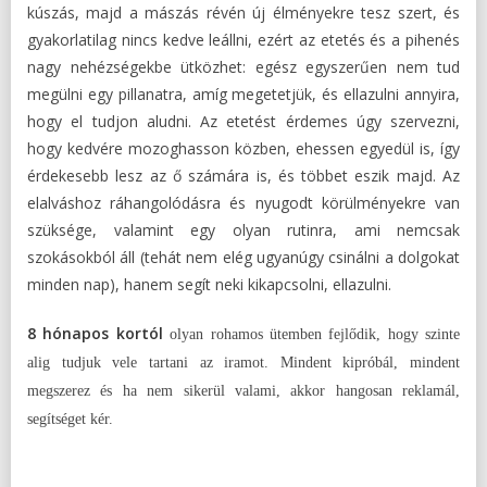
kúszás, majd a mászás révén új élményekre tesz szert, és
gyakorlatilag nincs kedve leállni, ezért az etetés és a pihenés
nagy nehézségekbe ütközhet: egész egyszerűen nem tud
megülni egy pillanatra, amíg megetetjük, és ellazulni annyira,
hogy el tudjon aludni. Az etetést érdemes úgy szervezni,
hogy kedvére mozoghasson közben, ehessen egyedül is, így
érdekesebb lesz az ő számára is, és többet eszik majd. Az
elalváshoz ráhangolódásra és nyugodt körülményekre van
szüksége, valamint egy olyan rutinra, ami nemcsak
szokásokból áll (tehát nem elég ugyanúgy csinálni a dolgokat
minden nap), hanem segít neki kikapcsolni, ellazulni.
8 hónapos kortól
olyan rohamos ütemben fejlődik, hogy szinte
alig tudjuk vele tartani az iramot. Mindent kipróbál, mindent
megszerez és ha nem sikerül valami, akkor hangosan reklamál,
segítséget kér.