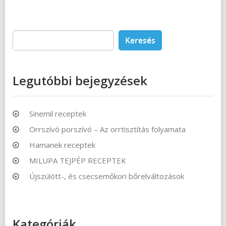
Keresés:
Legutóbbi bejegyzések
Sinemil receptek
Orrszívó porszívó – Az orrtisztítás folyamata
Hamanek receptek
MILUPA TEJPÉP RECEPTEK
Újszülött-, és csecsemőkori bőrelváltozások
Kategóriák