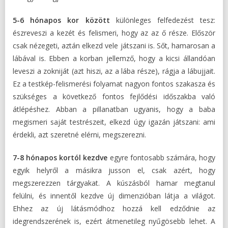
5-6 hónapos kor között
különleges felfedezést tesz:
észreveszi a kezét és felismeri, hogy az az ő része. Először
csak nézegeti, aztán elkezd vele játszani is. Sőt, hamarosan a
lábával is. Ebben a korban jellemző, hogy a kicsi állandóan
leveszi a zokniját (azt hiszi, az a lába része), rágja a lábujjait.
Ez a testkép-felismerési folyamat nagyon fontos szakasza és
szükséges a következő fontos fejlődési időszakba való
átlépéshez. Abban a pillanatban ugyanis, hogy a baba
megismeri saját testrészeit, elkezd úgy igazán játszani: ami
érdekli, azt szeretné elérni, megszerezni.
7-8 hónapos kortól kezdve
egyre fontosabb számára, hogy
egyik helyről a másikra jusson el, csak azért, hogy
megszerezzen tárgyakat. A kúszásból hamar megtanul
felülni, és innentől kezdve új dimenzióban látja a világot.
Ehhez az új látásmódhoz hozzá kell edződnie az
idegrendszerének is, ezért átmenetileg nyűgösebb lehet. A