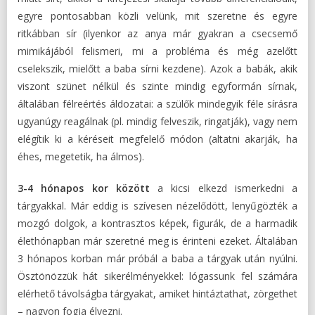
egyre pontosabban közli velünk, mit szeretne és egyre
ritkábban sír (ilyenkor az anya már gyakran a csecsemő
mimikájából felismeri, mi a probléma és még azelőtt
cselekszik, mielőtt a baba sírni kezdene). Azok a babák, akik
viszont szünet nélkül és szinte mindig egyformán sírnak,
általában félreértés áldozatai: a szülők mindegyik féle sírásra
ugyanúgy reagálnak (pl. mindig felveszik, ringatják), vagy nem
elégítik ki a kéréseit megfelelő módon (altatni akarják, ha
éhes, megetetik, ha álmos).
3-4 hónapos kor között
a kicsi elkezd ismerkedni a
tárgyakkal. Már eddig is szívesen nézelődött, lenyűgözték a
mozgó dolgok, a kontrasztos képek, figurák, de a harmadik
élethónapban már szeretné meg is érinteni ezeket. Általában
3 hónapos korban már próbál a baba a tárgyak után nyúlni.
Ösztönözzük hát sikerélményekkel: lógassunk fel számára
elérhető távolságba tárgyakat, amiket hintáztathat, zörgethet
– nagyon fogja élvezni.