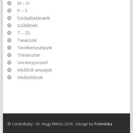
M – O
P – S
Szolgáltatásaink
Szűlőknek
T – ZS
Tanácsok
Tevékenységünk
Trimeszter
Uncategorized
Védőnői anyagok
Védőoltások
© CardioBaby - Dr. Nagy Miklós 2016 - Design by
Polimédia