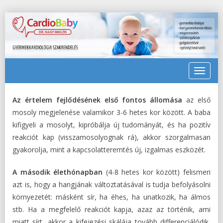
Toggle
navigat
Az értelem fejlődésének első fontos állomása
az első
mosoly megjelenése valamikor 3-6 hetes kor között. A baba
kifigyeli a mosolyt, kipróbálja új tudományát, és ha pozitív
reakciót kap (visszamosolyognak rá), akkor szorgalmasan
gyakorolja, mint a kapcsolatteremtés új, izgalmas eszközét.
A második élethónapban
(4-8 hetes kor között) felismeri
azt is, hogy a hangjának változtatásával is tudja befolyásolni
környezetét: másként sír, ha éhes, ha unatkozik, ha álmos
stb. Ha a megfelelő reakciót kapja, azaz az történik, ami
miatt sírt, akkor a kifejezési skálája tovább differenciálódik,