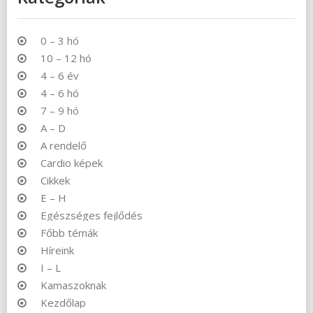
0 – 3 hó
10 – 12 hó
4 – 6 év
4 – 6 hó
7 – 9 hó
A – D
A rendelő
Cardio képek
Cikkek
E – H
Egészséges fejlődés
Főbb témák
Híreink
I – L
Kamaszoknak
Kezdőlap