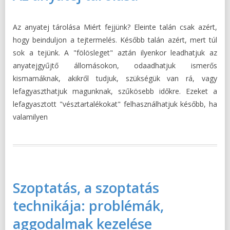
Az anyatej tárolása Miért fejjünk? Eleinte talán csak azért,
hogy beinduljon a tejtermelés. Később talán azért, mert túl
sok a tejünk. A "fölösleget" aztán ilyenkor leadhatjuk az
anyatejgyűjtő állomásokon, odaadhatjuk ismerős
kismamáknak, akikről tudjuk, szükségük van rá, vagy
lefagyaszthatjuk magunknak, szűkösebb időkre. Ezeket a
lefagyasztott "vésztartalékokat" felhasználhatjuk később, ha
valamilyen
Szoptatás, a szoptatás
technikája: problémák,
aggodalmak kezelése