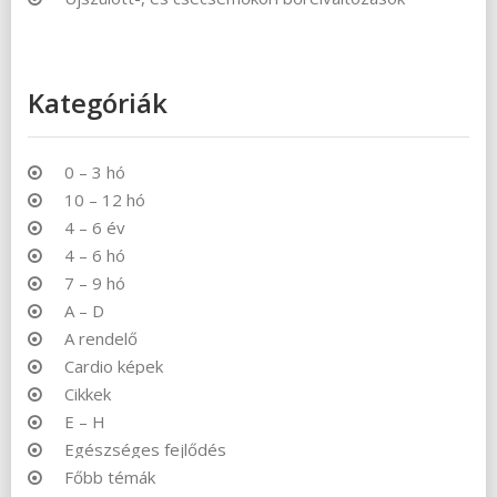
Kategóriák
0 – 3 hó
10 – 12 hó
4 – 6 év
4 – 6 hó
7 – 9 hó
A – D
A rendelő
Cardio képek
Cikkek
E – H
Egészséges fejlődés
Főbb témák