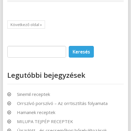
Következő oldal »
Keresés:
Legutóbbi bejegyzések
Sinemil receptek
Orrszívó porszívó – Az orrtisztítás folyamata
Hamanek receptek
MILUPA TEJPÉP RECEPTEK
Újszülött-, és csecsemőkori bőrelváltozások