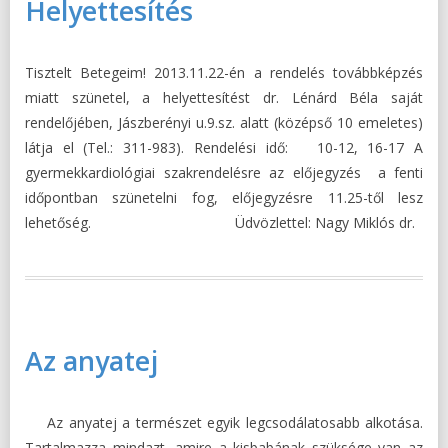
Helyettesítés
Tisztelt Betegeim! 2013.11.22-én a rendelés továbbképzés
miatt szünetel, a helyettesítést dr. Lénárd Béla saját
rendelőjében, Jászberényi u.9.sz. alatt (középső 10 emeletes)
látja el (Tel.: 311-983). Rendelési idő: 10-12, 16-17 A
gyermekkardiológiai szakrendelésre az előjegyzés a fenti
időpontban szünetelni fog, előjegyzésre 11.25-től lesz
lehetőség. Üdvözlettel: Nagy Miklós dr.
Az anyatej
Az anyatej a természet egyik legcsodálatosabb alkotása.
Tartalmazza mindazt, amire a kisbabának szüksége van az