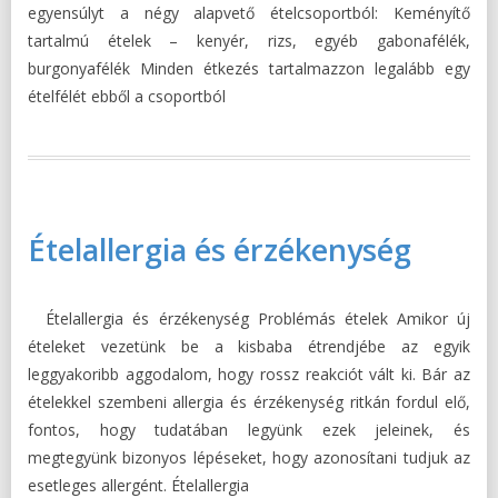
egyensúlyt a négy alapvető ételcsoportból: Keményítő
tartalmú ételek – kenyér, rizs, egyéb gabonafélék,
burgonyafélék Minden étkezés tartalmazzon legalább egy
ételfélét ebből a csoportból
Ételallergia és érzékenység
Ételallergia és érzékenység Problémás ételek Amikor új
ételeket vezetünk be a kisbaba étrendjébe az egyik
leggyakoribb aggodalom, hogy rossz reakciót vált ki. Bár az
ételekkel szembeni allergia és érzékenység ritkán fordul elő,
fontos, hogy tudatában legyünk ezek jeleinek, és
megtegyünk bizonyos lépéseket, hogy azonosítani tudjuk az
esetleges allergént. Ételallergia